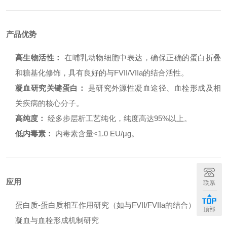
产品优势
高生物活性：
在哺乳动物细胞中表达，确保正确的蛋白折叠
和糖基化修饰，具有良好的与FVII/VIIa的结合活性。
凝血研究关键蛋白：
是研究外源性凝血途径、血栓形成及相
关疾病的核心分子。
高纯度：
经多步层析工艺纯化，纯度高达95%以上。
低内毒素：
内毒素含量<1.0 EU/μg。
应用
联系
蛋白质-蛋白质相互作用研究（如与FVII/FVIIa的结合）
顶部
凝血与血栓形成机制研究