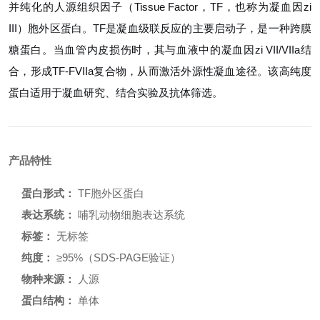
并纯化的人源组织因子（Tissue Factor，TF，也称为凝血因zi
III）胞外区蛋白。TF是凝血级联反应的主要启动子，是一种跨膜
糖蛋白。当血管内皮损伤时，其与血液中的凝血因zi VII/VIIa结
合，形成TF-FVIIa复合物，从而激活外源性凝血途径。该高纯度
蛋白适用于凝血研究、结合实验及抗体筛选。
产品特性
蛋白形式：
TF胞外区蛋白
表达系统：
哺乳动物细胞表达系统
标签：
无标签
纯度：
≥95%（SDS-PAGE验证）
物种来源：
人源
蛋白结构：
单体