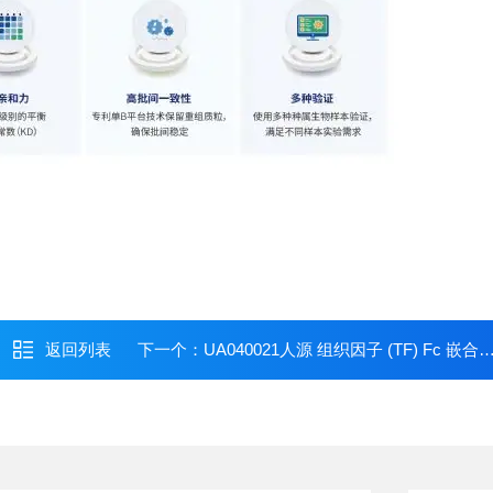
返回列表
下一个：
UA040021人源 组织因子 (TF) Fc 嵌合蛋白