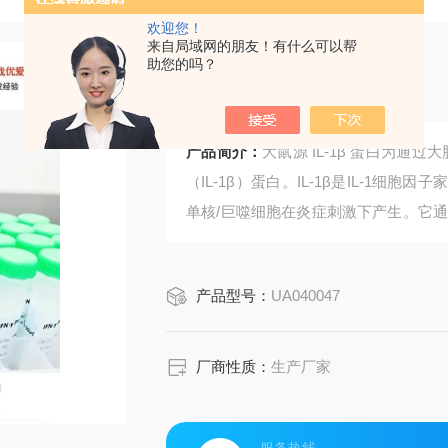
欢迎您！
来自局域网的朋友！有什么可以帮
助您的吗？
大鼠源 IL-1β 蛋白
产品简介：
大鼠源 IL-1β 蛋白为通
（IL-1β）蛋白。IL-1β是IL-1
单核/巨噬细胞在炎症刺激下产生。它通过
反应、发热、细胞增殖与凋亡中发挥核
疫学与炎症研究设计。
产品型号：
UA040047
厂商性质：
生产厂家