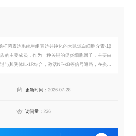
过大肠杆菌表达系统重组表达并纯化的大鼠源白细胞介素-1β
细胞因子家族的主要成员，作为一种关键的促炎细胞因子，主要由
与其受体IL-1R结合，激活NF-κB等信号通路，在炎症
心作用。该高纯度、高生物活性蛋白专为大鼠模型的免
更新时间：
2026-07-28
访问量：
236