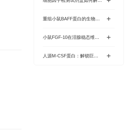
细胞因子检测试剂盒如何解码免疫调控网络？
重组小鼠BAFF蛋白的生物学特性及科研应用价值
小鼠FGF-10在泪腺稳态维持与干眼症干预中的价值
人源M-CSF蛋白：解锁巨噬细胞研究与肿瘤免疫的科研密钥