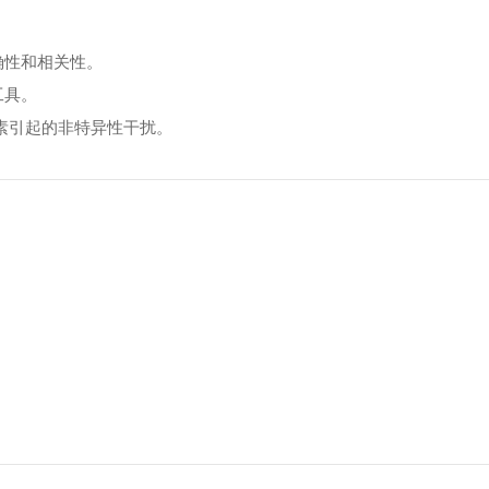
。
确性和相关性。
工具。
内毒素引起的非特异性干扰。