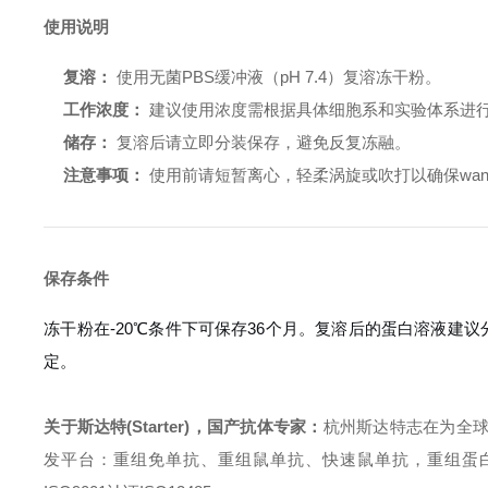
使用说明
复溶：
使用无菌PBS缓冲液（pH 7.4）复溶冻干粉。
工作浓度：
建议使用浓度需根据具体细胞系和实验体系进行优化，
储存：
复溶后请立即分装保存，避免反复冻融。
注意事项：
使用前请短暂离心，轻柔涡旋或吹打以确保wan
保存条件
冻干粉在-20℃条件下可保存36个月。复溶后的蛋白溶液建议
定。
关于斯达特(Starter)，国产抗体专家：
杭州斯达特志在为全
发平台：重组免单抗、重组鼠单抗、快速鼠单抗，重组蛋白开发平台 (E.c