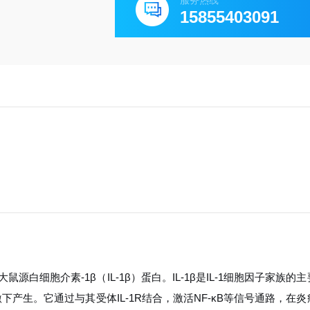
服务热线
15855403091
白细胞介素-1β（IL-1β）蛋白。IL-1β是IL-1细胞因子家族的
产生。它通过与其受体IL-1R结合，激活NF-κB等信号通路，在