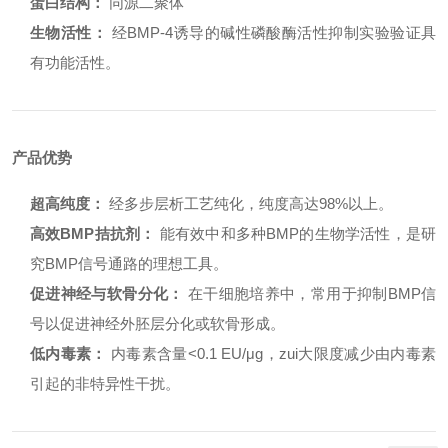
蛋白结构：
同源二聚体
生物活性：
经BMP-4诱导的碱性磷酸酶活性抑制实验验证具
有功能活性。
产品优势
超高纯度：
经多步层析工艺纯化，纯度高达98%以上。
高效BMP拮抗剂：
能有效中和多种BMP的生物学活性，是研
究BMP信号通路的理想工具。
促进神经与软骨分化：
在干细胞培养中，常用于抑制BMP信
号以促进神经外胚层分化或软骨形成。
低内毒素：
内毒素含量<0.1 EU/μg，zui大限度减少由内毒素
引起的非特异性干扰。