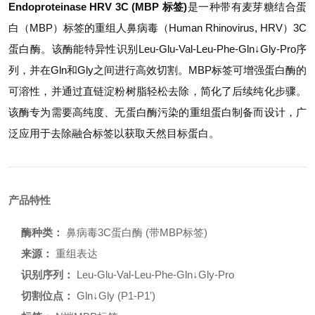
Endoproteinase HRV 3C (MBP 标签)
是一种带有麦芽糖结合蛋
白（MBP）标签的重组人鼻病毒（Human Rhinovirus, HRV）3C
蛋白酶。该酶能特异性识别Leu-Glu-Val-Leu-Phe-Gln↓Gly-Pro序
列，并在Gln和Gly之间进行高效切割。MBP标签可增强蛋白酶的
可溶性，并通过直链淀粉树脂轻松去除，简化了后续纯化步骤。
该酶专为需要高纯度、无蛋白酶污染的重组蛋白制备而设计，广
泛应用于去除融合标签以获取天然目标蛋白。
产品特性
酶种类：
鼻病毒3C蛋白酶 (带MBP标签)
来源：
重组表达
识别序列：
Leu-Glu-Val-Leu-Phe-Gln↓Gly-Pro
切割位点：
Gln↓Gly (P1-P1')