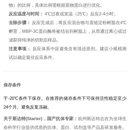
物）的比例，具体比例需根据底物蛋白进行优化。
反应温度与时间：
4℃过夜或室温（25℃）反应2-4小时。
去除步骤：
反应完成后，将反应混合物与直链淀粉树脂在4℃
孵育，MBP-3C蛋白酶将被结合到树脂上，从而通过离心或过
滤获得纯净的切割后样品。
注意事项：
反应体系中应避免含有强还原剂。建议小规模测
试以确定最佳反应条件。
保存条件
于-20℃条件下保存。在推荐的储存条件下可保持活性稳定至少
24个月。避免反复冻融。
关于斯达特(Starter)，国产抗体专家：
杭州斯达特志在为全球生
命科学行业提供优质的抗体、蛋白、试剂盒等产品及研发服务。