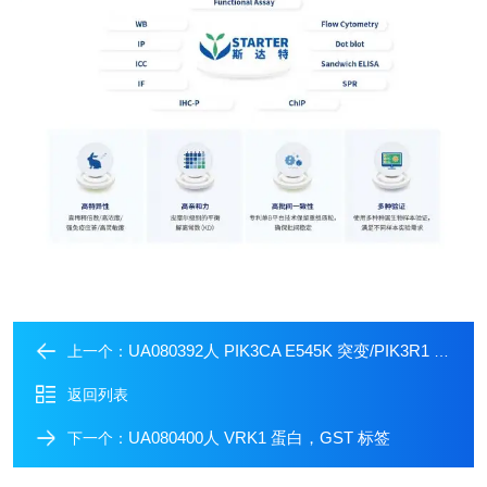
UA080392人 PIK3CA E545K 突变/PIK3R1 复合物蛋白
上一个：
返回列表
UA080400人 VRK1 蛋白，GST 标签
下一个：