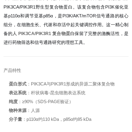
PIK3CA/PIK3R1野生型复合物蛋白。该复合物包含PI3K催化亚
基p110α和调节亚基p85α，是PI3K/AKT/mTOR信号通路的核心
组分，在细胞生长、代谢和存活中起关键调控作用。这一精心制
备的
人 PIK3CA/PIK3R1 复合物蛋白
保留了完整的激酶活性，是
进行药物筛选和信号通路研究的理想工具。
产品特性
蛋白形式
：PIK3CA与PIK3R1形成的异源二聚体复合物
表达系统
：杆状病毒-昆虫细胞表达系统
纯度
：≥90%（SDS-PAGE验证）
物种来源
：人源
分子量
：p110α约110 kDa，p85α约85 kDa