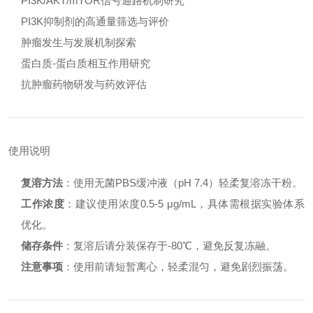
PI3K/AKT/mTOR信号通路机制研究
PI3K抑制剂的高通量筛选与评价
肿瘤发生与发展机制探索
蛋白质-蛋白质相互作用研究
抗肿瘤药物研发与药效评估
使用说明
复溶方法
：使用无菌PBS缓冲液（pH 7.4）轻柔复溶冻干粉。
工作浓度
：建议使用浓度0.5-5 μg/mL，具体需根据实验体系
优化。
储存条件
：复溶后请分装保存于-80℃，避免反复冻融。
注意事项
：使用前请短暂离心，轻柔混匀，避免剧烈振荡。