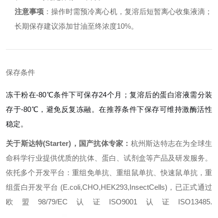
注意事项
：操作时需预冷离心机，复溶后短暂离心收集液滴；
长期保存建议添加甘油至终浓度10%。
保存条件
冻干粉在-80℃条件下可保存24个月；复溶后的蛋白溶液需分装
存于-80℃，避免反复冻融。在推荐条件下保存可维持激酶活性
稳定。
关于斯达特(Starter)，国产抗体专家：
杭州斯达特志在为全球生
命科学行业提供优质的抗体、蛋白、试剂盒等产品及研发服务。
依托多个开发平台：重组免单抗、重组鼠单抗、快速鼠单抗，重
组蛋白开发平台 (E.coli,CHO,HEK293,InsectCells)，已正式通过
欧盟98/79/EC认证ISO9001认证ISO13485.