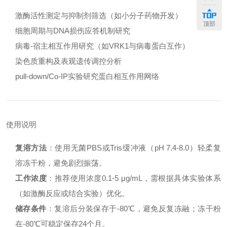
激酶活性测定与抑制剂筛选（如小分子药物开发）
顶部
细胞周期与DNA损伤应答机制研究
病毒-宿主相互作用研究（如VRK1与病毒蛋白互作）
染色质重构及表观遗传调控分析
pull-down/Co-IP实验研究蛋白相互作用网络
使用说明
复溶方法
：使用无菌PBS或Tris缓冲液（pH 7.4-8.0）轻柔复
溶冻干粉，避免剧烈振荡。
工作浓度
：推荐使用浓度0.1-5 μg/mL，需根据具体实验体系
（如激酶反应或结合实验）优化。
储存条件
：复溶后分装保存于-80℃，避免反复冻融；冻干粉
在-80℃可稳定保存24个月。