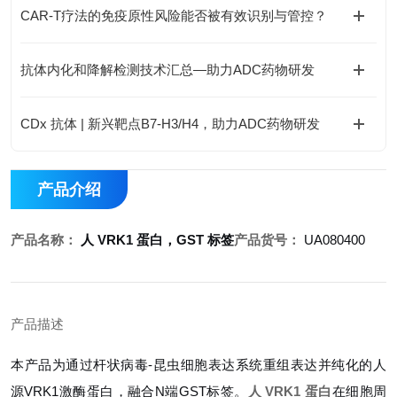
CAR-T疗法的免疫原性风险能否被有效识别与管控？
抗体内化和降解检测技术汇总—助力ADC药物研发
CDx 抗体 | 新兴靶点B7-H3/H4，助力ADC药物研发
产品介绍
产品名称：
人 VRK1 蛋白，GST 标签
产品货号：
UA080400
产品描述
本产品为通过杆状病毒-昆虫细胞表达系统重组表达并纯化的人
源VRK1激酶蛋白，融合N端GST标签。
人 VRK1 蛋白
在细胞周