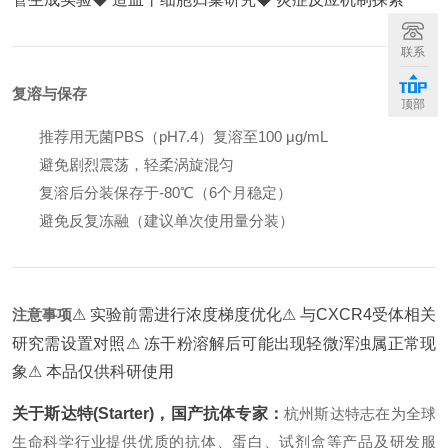
联系
复溶与保存
顶部
推荐用无菌PBS（pH7.4）复溶至100 μg/mL
避免剧烈震荡，轻柔涡旋混匀
复溶后分装保存于-80℃（6个月稳定）
避免反复冻融（建议单次使用量分装）
注意事项
⚠ 实验前需进行浓度梯度优化
⚠ 与CXCR4受体相关
研究需设置对照
⚠ 冻干粉溶解后可能出现轻微浑浊属正常现
象
⚠ 本品仅供科研使用
关于斯达特(Starter)，国产抗体专家：
杭州斯达特志在为全球
生命科学行业提供优质的抗体、蛋白、试剂盒等产品及研发服