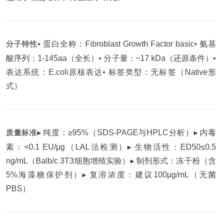
分子特性
• 蛋白全称：Fibroblast Growth Factor basic
• 氨基
酸序列：1-145aa（全长）
• 分子量：~17 kDa（还原条件）
•
表达系统：E.coli原核表达
• 标签类型：无标签（Native形
式）
质量标准
▸ 纯度：≥95%（SDS-PAGE与HPLC分析）
▸ 内毒
素：<0.1 EU/μg（LAL法检测）
▸ 生物活性：ED50≤0.5
ng/mL（Balb/c 3T3细胞增殖实验）
▸ 制剂形式：冻干粉（含
5%海藻糖保护剂）
▸ 复溶浓度：建议100μg/mL（无菌
PBS）