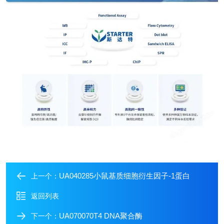
UA040285小鼠基质细胞衍生因子-1蛋白
上一个：
返回列表
UA070070T4 DNA聚合酶
下一个：