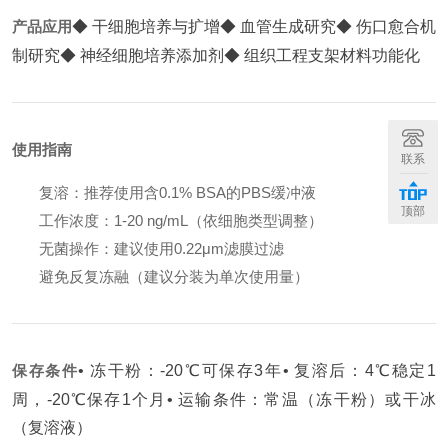
产品应用
◆ 干细胞培养与扩增
◆ 血管生成研究
◆ 伤口愈合机
制研究
◆ 神经细胞培养添加剂
◆ 组织工程支架材料功能化
使用指南
联系
复溶：推荐使用含0.1% BSA的PBS缓冲液
顶部
工作浓度：1-20 ng/mL（依细胞类型调整）
无菌操作：建议使用0.22μm滤膜过滤
避免反复冻融（建议分装为单次使用量）
保存条件
• 冻干粉：-20℃可保存3年
• 复溶后：4℃稳定1
周，-20℃保存1个月
• 运输条件：常温（冻干粉）或干冰
（复溶液）