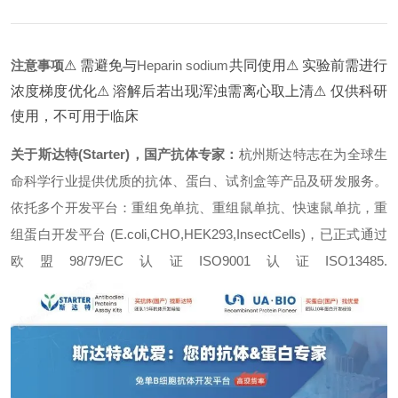
注意事项
⚠ 需避免与
Heparin sodium
共同使用
⚠ 实验前需进行
浓度梯度优化
⚠ 溶解后若出现浑浊需离心取上清
⚠ 仅供科研
使用，不可用于临床
关于斯达特(Starter)，国产抗体专家：
杭州斯达特志在为全球生
命科学行业提供优质的抗体、蛋白、试剂盒等产品及研发服务。
依托多个开发平台：重组免单抗、重组鼠单抗、快速鼠单抗，重
组蛋白开发平台 (E.coli,CHO,HEK293,InsectCells)，已正式通过
欧盟98/79/EC认证ISO9001认证ISO13485.