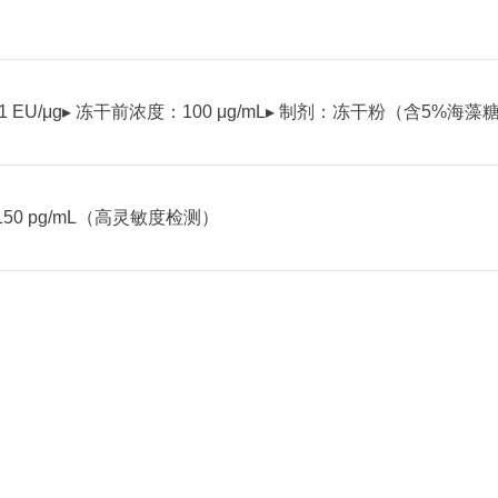
 EU/μg
▸ 冻干前浓度：100 μg/mL
▸ 制剂：冻干粉（含5%海藻
4-150 pg/mL（高灵敏度检测）