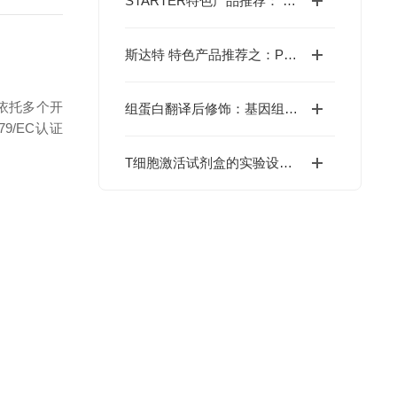
STARTER特色产品推荐： 免疫检查点靶点之CTLA-4
斯达特 特色产品推荐之：PD-1 功能性抗体
依托多个开
组蛋白翻译后修饰：基因组功能的因与果
79/EC认证
T细胞激活试剂盒的实验设计的关键考量与优化方向分享