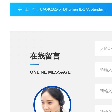
上一个：
UA040182-STDHuman IL-17A Standard for Quantitive Assays
在线留言
ONLINE MESSAGE