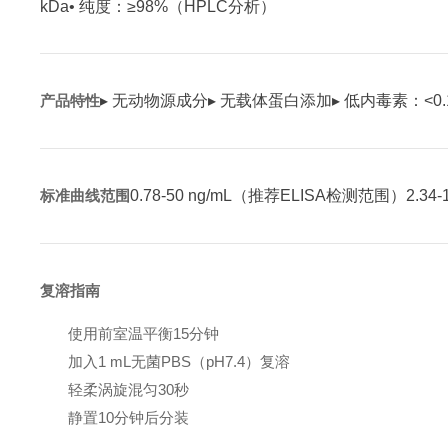
kDa
• 纯度：≥98%（HPLC分析）
产品特性
▸ 无动物源成分
▸ 无载体蛋白添加
▸ 低内毒素：<0.1
标准曲线范围
0.78-50 ng/mL（推荐ELISA检测范围）
2.3
复溶指南
使用前室温平衡15分钟
加入1 mL无菌PBS（pH7.4）复溶
轻柔涡旋混匀30秒
静置10分钟后分装