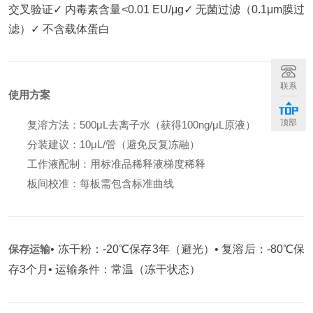
交叉验证
✓ 内毒素含量<0.01 EU/μg
✓ 无菌过滤（0.1μm膜过
滤）
✓ 不含载体蛋白
联系
使用方案
顶部
复溶方法：500μL去离子水（获得100ng/μL原液）
分装建议：10μL/管（避免反复冻融）
工作液配制：用标准品稀释液梯度稀释
板间校准：每板需包含标准曲线
保存运输
• 冻干粉：-20℃保存3年（避光）
• 复溶后：-80℃保
存3个月
• 运输条件：常温（冻干状态）