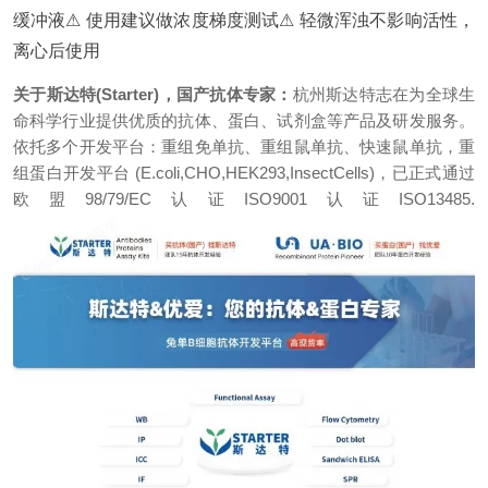
缓冲液
⚠ 使用建议做浓度梯度测试
⚠ 轻微浑浊不影响活性，
离心后使用
关于斯达特(Starter)，国产抗体专家：
杭州斯达特志在为全球生
命科学行业提供优质的抗体、蛋白、试剂盒等产品及研发服务。
依托多个开发平台：重组免单抗、重组鼠单抗、快速鼠单抗，重
组蛋白开发平台 (E.coli,CHO,HEK293,InsectCells)，已正式通过
欧盟98/79/EC认证ISO9001认证ISO13485.