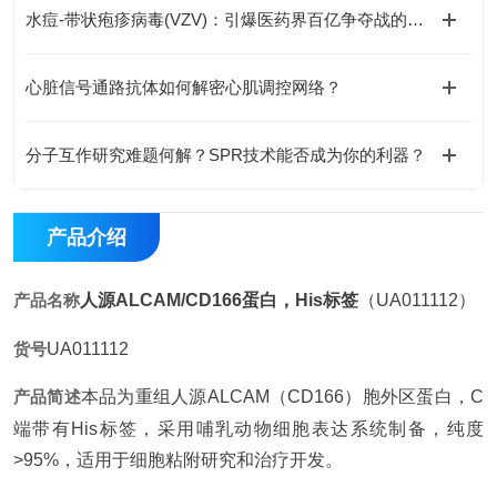
水痘-带状疱疹病毒(VZV)：引爆医药界百亿争夺战的黑马
心脏信号通路抗体如何解密心肌调控网络？
分子互作研究难题何解？SPR技术能否成为你的利器？
产品介绍
产品名称
人源ALCAM/CD166蛋白，His标签
（UA011112）
货号
UA011112
产品简述
本品为重组人源ALCAM（CD166）胞外区蛋白，C
端带有His标签，采用哺乳动物细胞表达系统制备，纯度
>95%，适用于细胞粘附研究和治疗开发。