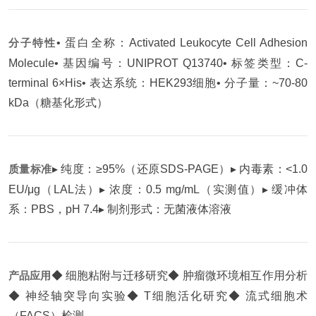
分子特性
• 蛋白全称：Activated Leukocyte Cell Adhesion
Molecule
• 基因编号：UNIPROT Q13740
• 标签类型：C-
terminal 6×His
• 表达系统：HEK293细胞
• 分子量：~70-80
kDa（糖基化形式）
质量标准
▸ 纯度：≥95%（还原SDS-PAGE）
▸ 内毒素：<1.0
EU/μg（LAL法）
▸ 浓度：0.5 mg/mL（实测值）
▸ 缓冲体
系：PBS，pH 7.4
▸ 制剂形式：无菌液体溶液
产品应用
◆ 细胞粘附与迁移研究
◆ 肿瘤微环境相互作用分析
◆ 神经轴突导向实验
◆ T细胞活化研究
◆ 流式细胞术
（FACS）检测