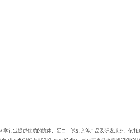
命科学行业提供优质的抗体、蛋白、试剂盒等产品及研发服务。依托
CHO,HEK293,InsectCells)，已正式通过欧盟98/79/EC认证