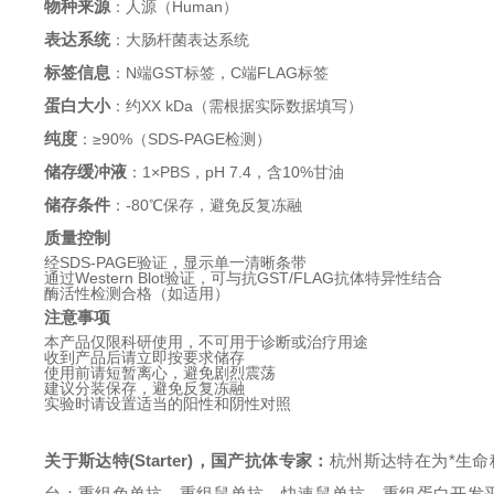
物种来源
：人源（Human）
表达系统
：大肠杆菌表达系统
标签信息
：N端GST标签，C端FLAG标签
蛋白大小
：约XX kDa（需根据实际数据填写）
纯度
：≥90%（SDS-PAGE检测）
储存缓冲液
：1×PBS，pH 7.4，含10%甘油
储存条件
：-80℃保存，避免反复冻融
质量控制
经SDS-PAGE验证，显示单一清晰条带
通过Western Blot验证，可与抗GST/FLAG抗体特异性结合
酶活性检测合格（如适用）
注意事项
本产品仅限科研使用，不可用于诊断或治疗用途
收到产品后请立即按要求储存
使用前请短暂离心，避免剧烈震荡
建议分装保存，避免反复冻融
实验时请设置适当的阳性和阴性对照
关于斯达特(Starter)，国产抗体专家：
杭州斯达特
在为*生
台：重组免单抗、重组鼠单抗、快速鼠单抗，重组蛋白开发平台 (E.coli,