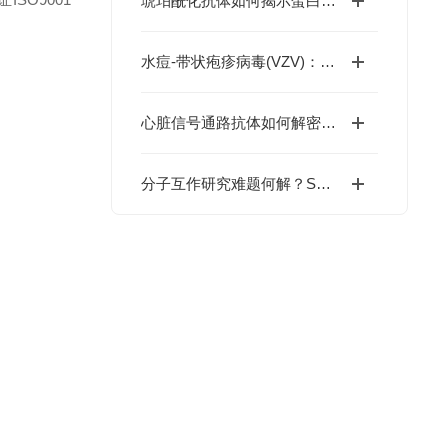
琥珀酰化抗体如何揭示蛋白质修饰在疾病发生中的关键作用？
水痘-带状疱疹病毒(VZV)：引爆医药界百亿争夺战的黑马
心脏信号通路抗体如何解密心肌调控网络？
分子互作研究难题何解？SPR技术能否成为你的利器？