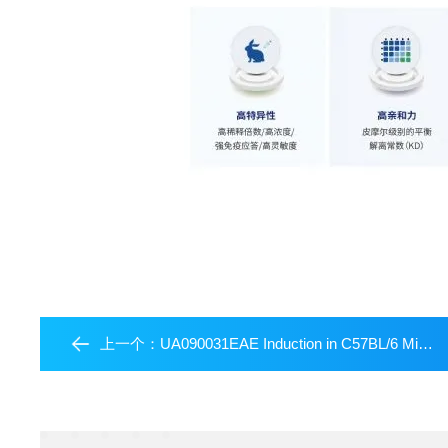
上一个：
UA090031EAE Induction in C57BL/6 Mice Kit - MOG(1-125)