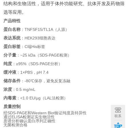
结构和生物活性，适用于体外功能研究、抗体开发及药物筛
选等应用。
产品特性
蛋白名称
：TNFSF15/TL1A（人源）
表达系统
：HEK293细胞表达
蛋白标签
：C端His标签
分子量
：~25 kDa（SDS-PAGE检测）
纯度
：≥95%（SDS-PAGE分析）
缓冲液
：1×PBS，pH 7.4
储存条件
：-80℃保存，避免反复冻融
浓度
：0.5 mg/mL
内毒素
：<1.0 EU/μg（LAL法检测）
质量控制
经SDS-PAGE和Western Blot验证纯度及特异性
联系
通过ELISA检测证实生物活性
质谱分析确认蛋白序列正确性
无菌检测合格