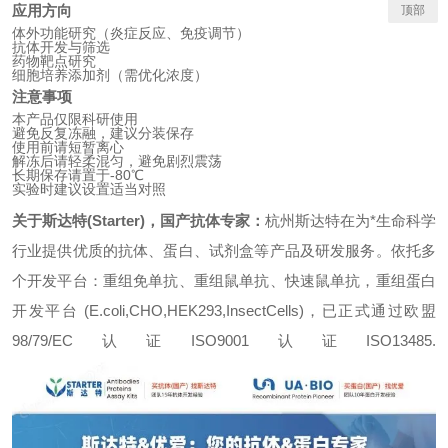
应用方向
顶部
体外功能研究（炎症反应、免疫调节）
抗体开发与筛选
药物靶点研究
细胞培养添加剂（需优化浓度）
注意事项
本产品仅限科研使用
避免反复冻融，建议分装保存
使用前请短暂离心
解冻后请轻柔混匀，避免剧烈震荡
长期保存请置于-80℃
实验时建议设置适当对照
关于斯达特(Starter)，国产抗体专家：
杭州斯达特
在为*生命科学
行业提供优质的抗体、蛋白、试剂盒等产品及研发服务。依托多
个开发平台：重组免单抗、重组鼠单抗、快速鼠单抗，重组蛋白
开发平台 (E.coli,CHO,HEK293,InsectCells)，已正式通过欧盟
98/79/EC认证ISO9001认证ISO13485.