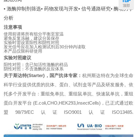
顶部
• 激酶抑制剂筛选
• 药物发现与开发
• 信号通路研究
• 酶动力学
分析
注意事项
使用前请将所有组分平衡至室温
避免反复冻融，建议分装保存
实验时需设置阳性和阴性对照
发光信号应在加入检测试剂后30分钟内读取
本产品仅限科研使用
实验对照建议
阳性对照：含已知活性激酶的样品
阴性对照：不含激酶的反应体系
关于斯达特(Starter)，国产抗体专家：
杭州斯达特
在为全球生命
科学行业提供优质的抗体、蛋白、试剂盒等产品及研发服务。依
托多个开发平台：重组免单抗、重组鼠单抗、快速鼠单抗，重组
蛋白开发平台 (E.coli,CHO,HEK293,InsectCells)，已正式通过欧
盟98/79/EC认证ISO9001认证ISO13485.