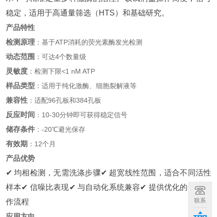
稳定，适用于高通量筛选（HTS）和基础研究。
产品特性
检测原理
：基于ATP消耗的荧光素酶发光检测
动态范围
：可达4个数量级
灵敏度
：检测下限<1 nM ATP
样品类型
：适用于纯化激酶、细胞裂解液等
兼容性
：适配96孔板和384孔板
反应时间
：10-30分钟即可获得稳定信号
储存条件
：-20℃避光保存
有效期
：12个月
产品优势
✔ 均相检测，无需洗涤步骤
✔ 超宽线性范围，适合不同活性
样本
✔ 信噪比表现
✔ 与自动化系统兼容
✔ 提供优化的标准操
联系
作流程
应用方向