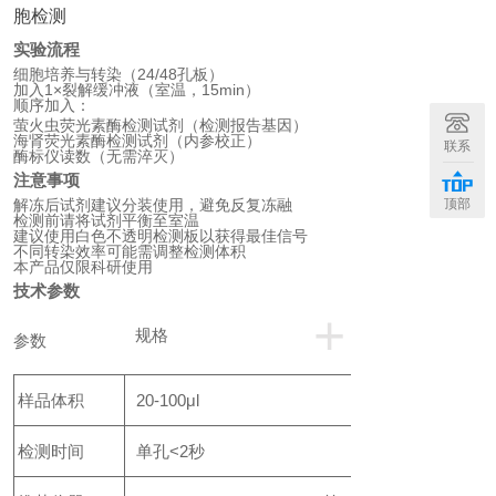
胞检测
实验流程
细胞培养与转染（24/48孔板）
加入1×裂解缓冲液（室温，15min）
顺序加入：
萤火虫荧光素酶检测试剂（检测报告基因）
海肾荧光素酶检测试剂（内参校正）
联系
酶标仪读数（无需淬灭）
注意事项
顶部
解冻后试剂建议分装使用，避免反复冻融
检测前请将试剂平衡至室温
建议使用白色不透明检测板以获得最佳信号
不同转染效率可能需调整检测体积
本产品仅限科研使用
技术参数
+
规格
参数
样品体积
20-100μl
检测时间
单孔<2秒