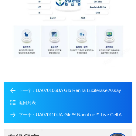
UA070106UA Glo Renilla Luciferase Assay System
上一个：
返回列表
UA070110UA-Glo™ NanoLuc™ Live Cell Assay System
下一个：