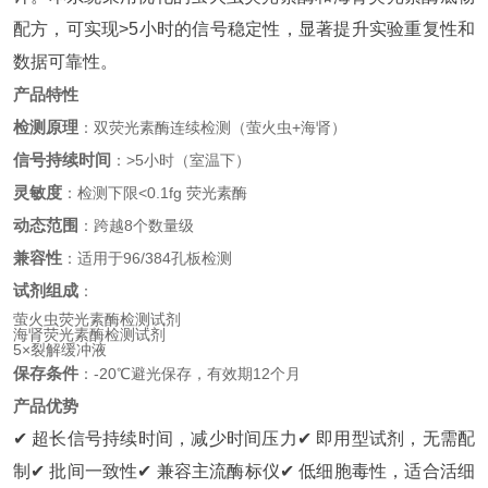
配方，可实现>5小时的信号稳定性，显著提升实验重复性和
数据可靠性。
产品特性
检测原理
：双荧光素酶连续检测（萤火虫+海肾）
信号持续时间
：>5小时（室温下）
灵敏度
：检测下限<0.1fg 荧光素酶
动态范围
：跨越8个数量级
兼容性
：适用于96/384孔板检测
试剂组成
：
萤火虫荧光素酶检测试剂
海肾荧光素酶检测试剂
5×裂解缓冲液
保存条件
：-20℃避光保存，有效期12个月
产品优势
✔ 超长信号持续时间，减少时间压力
✔ 即用型试剂，无需配
制
✔ 批间一致性
✔ 兼容主流酶标仪
✔ 低细胞毒性，适合活细