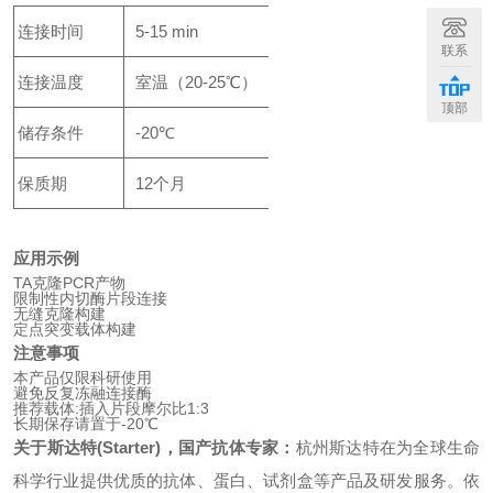
连接时间
5-15 min
联系
连接温度
室温（20-25℃）
顶部
储存条件
-20℃
保质期
12个月
应用示例
TA克隆PCR产物
限制性内切酶片段连接
无缝克隆构建
定点突变载体构建
注意事项
本产品仅限科研使用
避免反复冻融连接酶
推荐载体:插入片段摩尔比1:3
长期保存请置于-20℃
关于斯达特(Starter)，国产抗体专家：
杭州斯达特
在为全球生命
科学行业提供优质的抗体、蛋白、试剂盒等产品及研发服务。依