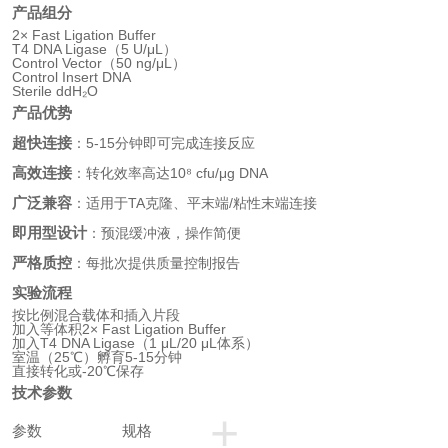
产品组分
2× Fast Ligation Buffer
T4 DNA Ligase（5 U/μL）
Control Vector（50 ng/μL）
Control Insert DNA
Sterile ddH₂O
产品优势
超快连接
：5-15分钟即可完成连接反应
高效连接
：转化效率高达10⁸ cfu/μg DNA
广泛兼容
：适用于TA克隆、平末端/粘性末端连接
即用型设计
：预混缓冲液，操作简便
严格质控
：每批次提供质量控制报告
实验流程
按比例混合载体和插入片段
加入等体积2× Fast Ligation Buffer
加入T4 DNA Ligase（1 μL/20 μL体系）
室温（25℃）孵育5-15分钟
直接转化或-20℃保存
技术参数
+
参数
规格