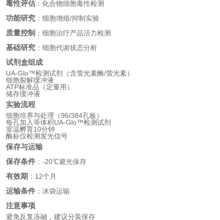
毒性评估
：化合物细胞毒性检测
功能研究
：细胞增殖/抑制实验
质量控制
：细胞治疗产品活力检测
基础研究
：细胞代谢状态分析
试剂盒组成
UA-Glo™检测试剂（含萤光素酶/萤光素）
细胞裂解缓冲液
ATP标准品（定量用）
储存缓冲液
实验流程
细胞培养与处理（96/384孔板）
每孔加入等体积UA-Glo™检测试剂
室温孵育10分钟
酶标仪检测发光信号
保存与运输
保存条件
：-20℃避光保存
有效期
：12个月
运输条件
：冰袋运输
注意事项
避免反复冻融，建议分装保存