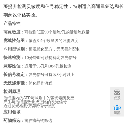
著提升检测灵敏度和信号稳定性，特别适合高通量筛选和长
期药效评估实验。
产品特性
高灵敏度
：可检测低至50个细胞/孔的活细胞数量
宽线性范围
：覆盖3-4个数量级的细胞浓度
即用型试剂
：预混优化配方，无需额外配制
快速检测
：10分钟即可获得稳定发光信号
兼容性佳
：适用于96孔和384孔板检测
长信号稳定
：发光信号可持续3小时以上
无洗涤步骤
：简化操作流程
检测原理
活细胞内的ATP与试剂中的萤光素酶反应
联系
产生与活细胞数量成正比的发光信号
通过发光检测仪读取信号强度
应用领域
顶部
药物筛选
：抗肿瘤药物筛选