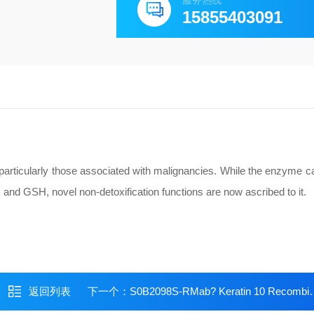
服务热线
15855403091
rticularly those associated with malignancies. While the enzyme c
and GSH, novel non-detoxification functions are now ascribed to it.
返回列表
下一个：
S0B2098S-RMab? Keratin 10 Recombinant Rabbit mAb (SDT-R067)