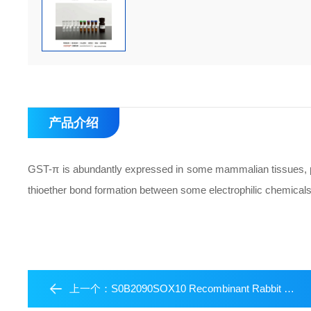
产品介绍
GST-π is abundantly expressed in some mammalian tissues, pa
thioether bond formation between some electrophilic chemicals 
上一个：
S0B2090SOX10 Recombinant Rabbit mAb (SDT-136-59)