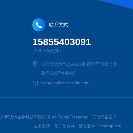
联系方式
15855403091
（全国服务热线）
浙江省杭州市上城区同协路1279号西子智
慧产业园7号楼4层
wangxm@starter-bio.com
026杭州斯达特生物科技有限公司 All Rights Reserved 工信部备案号：
技术支持：
化工仪器网
管理登录
sitemap.xml