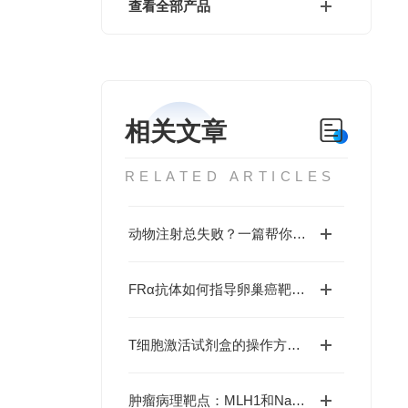
查看全部产品
相关文章
RELATED ARTICLES
动物注射总失败？一篇帮你搞定所有难题！
FRα抗体如何指导卵巢癌靶向治疗决策？
T细胞激活试剂盒的操作方法与注意事项
肿瘤病理靶点：MLH1和NaPi2b/SLC34A2解析