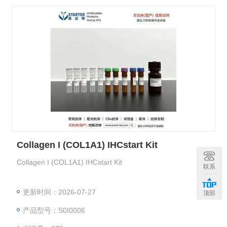
Collagen I (COL1A1) IHCstart Kit
Collagen I (COL1A1) IHCstart Kit
联系
更新时间：2026-07-27
顶部
产品型号：S0I0006