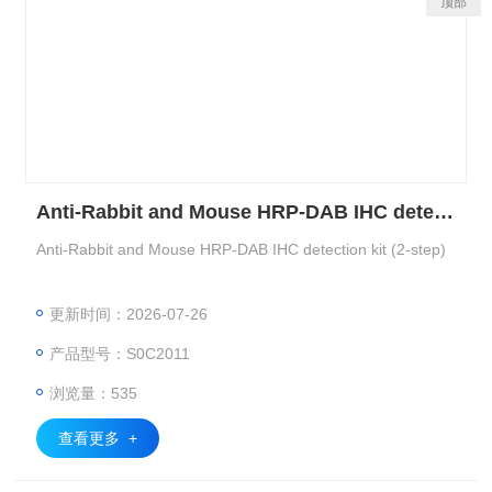
顶部
Anti-Rabbit and Mouse HRP-DAB IHC detection kit (2-step)
Anti-Rabbit and Mouse HRP-DAB IHC detection kit (2-step)
更新时间：2026-07-26
产品型号：S0C2011
浏览量：535
查看更多 +