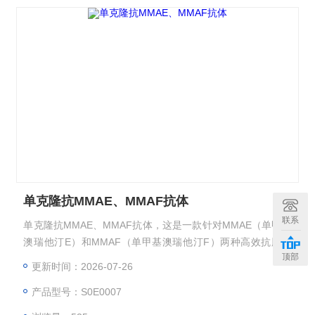
单克隆抗MMAE、MMAF抗体
联系
单克隆抗MMAE、MMAF抗体，这是一款针对MMAE（单甲基
澳瑞他汀E）和MMAF（单甲基澳瑞他汀F）两种高效抗肿瘤
顶部
药物分子的高特异性单克隆抗体。MMAE和MMAF作为抗体药
更新时间：2026-07-26
物偶联物（ADCs）中的关键毒素载荷，其在肿瘤中的精准递
产品型号：S0E0007
送与释放对于提高疗效至关重要。本抗体通过先进的小鼠杂交
瘤技术精心制备，专为科研人员设计，用于高效、精准地检测