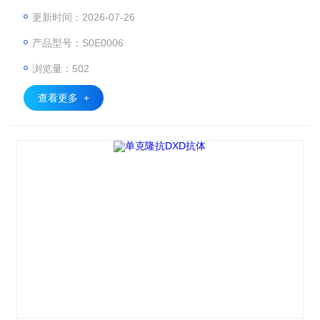
学抑制剂，用于治疗多种晚期实体瘤，包括乳腺癌和脂肪肉
更新时间：2026-07-26
瘤。本抗体通过先进的小鼠杂交瘤技术制备，针对Eribulin分
产品型号：S0E0006
子结构中的特定表位，展现出亲和力和特异性，是药物研发、
临床监测及科学研究领域的重要工具。
浏览量：502
查看更多 +