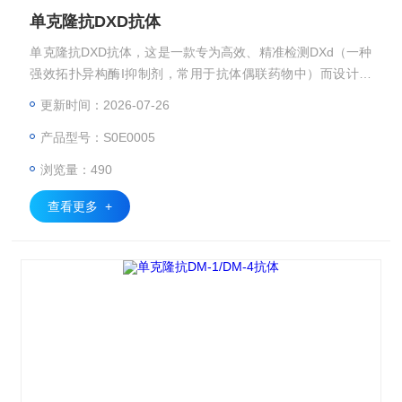
单克隆抗DXD抗体
单克隆抗DXD抗体，这是一款专为高效、精准检测DXd（一种
强效拓扑异构酶I抑制剂，常用于抗体偶联药物中）而设计的
高特异性单克隆抗体。DXd作为新一代抗体药物偶联物（ADC
更新时间：2026-07-26
s）中的关键载荷，其在肿瘤中的精准释放对于提高疗效、降
产品型号：S0E0005
低副作用至关重要。本抗体通过精密的小鼠杂交瘤技术制备，
针对DXd分子结构中的独特表位，展现出高识别能力和高亲和
浏览量：490
力，是药物研发、临床监测及科学研究领域重要的工具。
查看更多 +