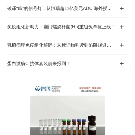
破译“癌”的信号灯：从恒瑞超11亿美元ADC 海外授权重看经典靶点HER2
免疫组化新助力：幽门螺旋杆菌(Hp)重组兔单抗上线！
乳腺病理免疫组化解码：从标记物判读到陷阱规避全指南
蛋白激酶C 抗体套装前来报到！