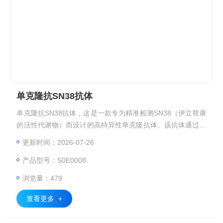
单克隆抗SN38抗体
单克隆抗SN38抗体，这是一款专为精准检测SN38（伊立替康
的活性代谢物）而设计的高特异性单克隆抗体。该抗体通过精
密的小鼠杂交瘤技术制备，针对SN38分子结构中的独特表
更新时间：2026-07-26
位，展现出优异的识别能力和高亲和力，是癌症研究、药物开
产品型号：S0E0008
发及临床监测领域的重要工具。
浏览量：479
查看更多 +