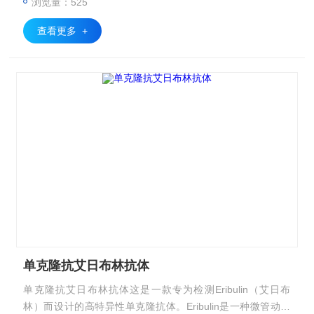
浏览量：525
MMAE和MMAF，助力药物研发与临床监测。
查看更多 +
单克隆抗艾日布林抗体
单克隆抗艾日布林抗体这是一款专为检测Eribulin（艾日布
林）而设计的高特异性单克隆抗体。Eribulin是一种微管动力