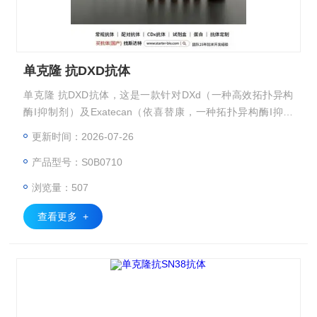
单克隆 抗DXD抗体
单克隆 抗DXD抗体，这是一款针对DXd（一种高效拓扑异构
酶I抑制剂）及Exatecan（依喜替康，一种拓扑异构酶I抑制
剂，结构与DXd类似）两种强效抗肿瘤药物分子的双特异性单
更新时间：2026-07-26
克隆抗体。DXd和Exatecan作为抗体药物偶联物（ADCs）中
产品型号：S0B0710
的关键载荷，在肿瘤中展现出巨大的潜力。
浏览量：507
查看更多 +