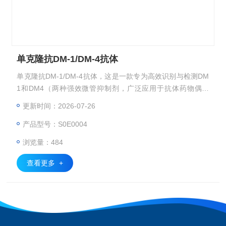
单克隆抗DM-1/DM-4抗体
单克隆抗DM-1/DM-4抗体，这是一款专为高效识别与检测DM
1和DM4（两种强效微管抑制剂，广泛应用于抗体药物偶联
物，ADCs）而精心设计的单克隆抗体。DM1和DM4作为ADC
更新时间：2026-07-26
s中的关键载荷，对于实现肿瘤细胞的精准杀伤至关重要。本
产品型号：S0E0004
抗体通过先进的抗体工程技术和严格筛选流程制备，展现出对
DM1和DM4的高特异性和高亲和力，是药物研发、临床分析
浏览量：484
及基础研究领域的理想选择。
查看更多 +