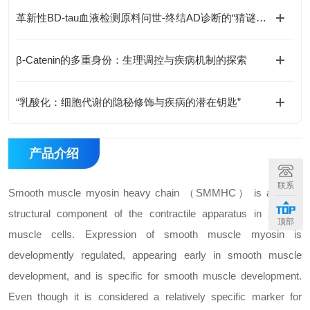
革新性BD-tau血液检测原料问世-终结AD诊断的“猜谜游戏”
β-Catenin的多重身份：生理调控与疾病机制的探索
“乳酸化：细胞代谢的隐秘修饰与疾病的潜在钥匙”
产品介绍
联系
Smooth muscle myosin heavy chain （SMMHC） is a major
structural component of the contractile apparatus in smooth
顶部
muscle cells. Expression of smooth muscle myosin is
developmently regulated, appearing early in smooth muscle
development, and is specific for smooth muscle development.
Even though it is considered a relatively specific marker for