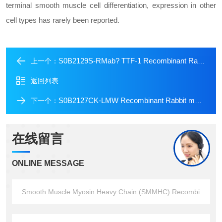
terminal smooth muscle cell differentiation, expression in other
cell types has rarely been reported.
S0B2129S-RMab? TTF-1 Recombinant Rabbit mAb (SDT-R097)
上一个：
返回列表
S0B2127CK-LMW Recombinant Rabbit mAb (SDT-P003)
下一个：
在线留言
ONLINE MESSAGE