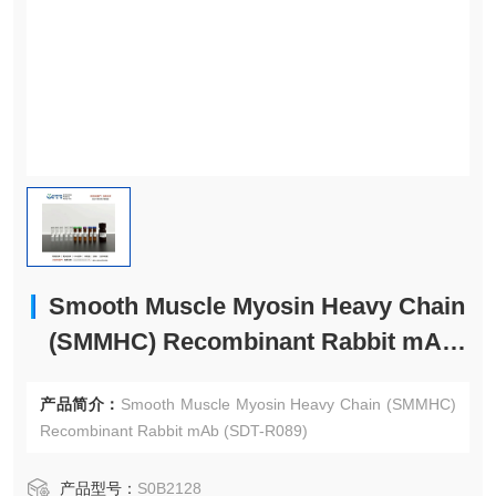
Smooth Muscle Myosin Heavy Chain
(SMMHC) Recombinant Rabbit mAb
(SDT-R089)
产品简介：
Smooth Muscle Myosin Heavy Chain (SMMHC)
Recombinant Rabbit mAb (SDT-R089)
产品型号：
S0B2128