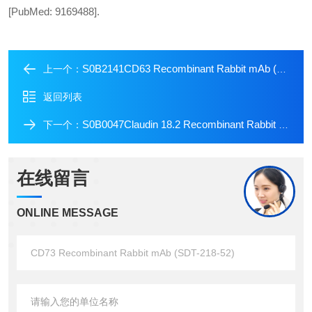
[PubMed: 9169488].
S0B2141CD63 Recombinant Rabbit mAb (SDT-230-3)
上一个：
返回列表
S0B0047Claudin 18.2 Recombinant Rabbit mAb (FITC Conjugate) (SDT-102-24)
下一个：
在线留言
ONLINE MESSAGE