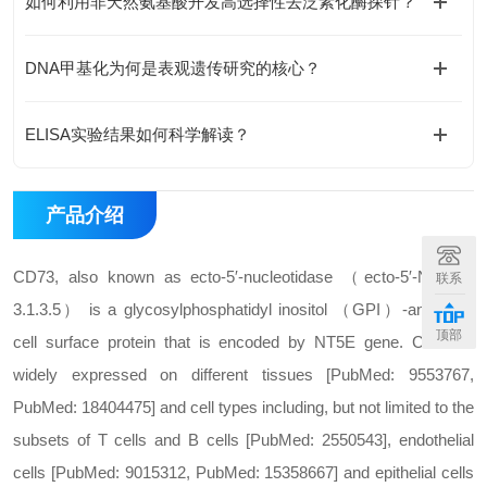
如何利用非天然氨基酸开发高选择性去泛素化酶探针？
DNA甲基化为何是表观遗传研究的核心？
ELISA实验结果如何科学解读？
产品介绍
CD73, also known as ecto-5′-nucleotidase （ecto-5′-NT, EC
联系
3.1.3.5） is a glycosylphosphatidyl inositol （GPI）-anchored
顶部
cell surface protein that is encoded by NT5E gene. CD73 is
widely expressed on different tissues [PubMed: 9553767,
PubMed: 18404475] and cell types including, but not limited to the
subsets of T cells and B cells [PubMed: 2550543], endothelial
cells [PubMed: 9015312, PubMed: 15358667] and epithelial cells