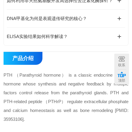
如何利用非天然氨基酸开发高选择性去泛素化酶探针？
DNA甲基化为何是表观遗传研究的核心？
ELISA实验结果如何科学解读？
产品介绍
联系
PTH （Parathyroid hormone） is a classic endocrine peptide
顶部
hormone whose synthesis and negative feedback by multiple
factors control release from the parathyroid glands. PTH and
PTH-related peptide （PTHrP） regulate extracellular phosphate
and calcium homeostasis as well as bone remodeling [PMID:
35953106].