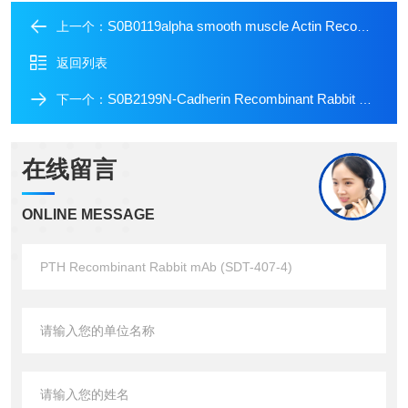
S0B0119alpha smooth muscle Actin Recombinant Rabbit mAb (Alexa Fluor? 647 Conjugate) (SDT-132-63)
上一个：
返回列表
S0B2199N-Cadherin Recombinant Rabbit mAb (SDT-329-12)
下一个：
在线留言
ONLINE MESSAGE