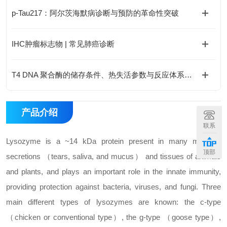
p-Tau217：阿尔茨海默病诊断与预防的革命性突破
IHC肿瘤标志物 | 常见肺癌诊断
T4 DNA 聚合酶的储存条件、热失活参数与反应体系优化
产品介绍
联系
Lysozyme is a ~14 kDa protein present in many mucosal
顶部
secretions （tears, saliva, and mucus） and tissues of animals
and plants, and plays an important role in the innate immunity,
providing protection against bacteria, viruses, and fungi. Three
main different types of lysozymes are known: the c-type
（chicken or conventional type）, the g-type （goose type）,