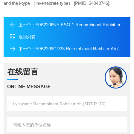
and the i-type （invertebrate type） [PMID: 34943746].
S0B2206NY-ESO-1 Recombinant Rabbit mAb (SDT-R154)
上一个：
返回列表
S0B2209CD33 Recombinant Rabbit mAb (SDT-269-171)
下一个：
在线留言
ONLINE MESSAGE