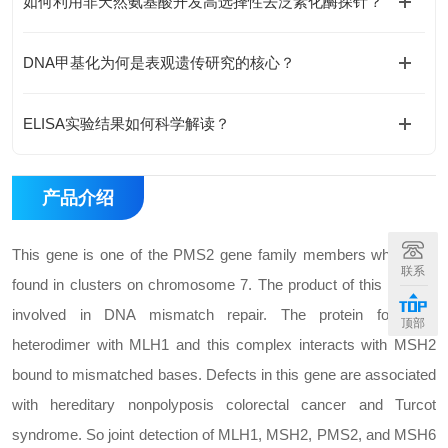
如何利用非天然氨基酸开发高选择性去泛素化酶探针？
DNA甲基化为何是表观遗传研究的核心？
ELISA实验结果如何科学解读？
产品介绍
This gene is one of the PMS2 gene family members which are
联系
found in clusters on chromosome 7. The product of this gene is
involved in DNA mismatch repair. The protein forms a
顶部
heterodimer with MLH1 and this complex interacts with MSH2
bound to mismatched bases. Defects in this gene are associated
with hereditary nonpolyposis colorectal cancer and Turcot
syndrome. So joint detection of MLH1, MSH2, PMS2, and MSH6