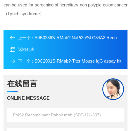
can be used for screening of hereditary non polypic colon cancer
（Lynch syndrome）.
S0B0286S-RMab? NaPi2b/SLC34A2 Recombinant Rabbit mAb (S-R229)
上一个：
返回列表
S0C2001S-RMab?-Titer Mouse IgG assay kit
下一个：
在线留言
ONLINE MESSAGE