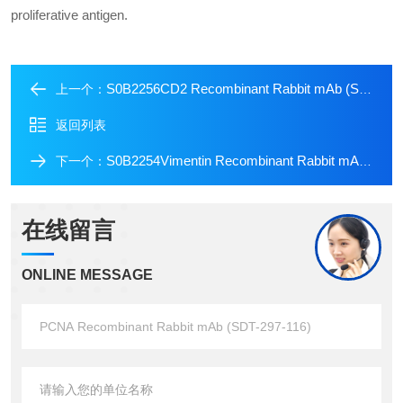
proliferative antigen.
S0B2256CD2 Recombinant Rabbit mAb (SDT-R261)
上一个：
返回列表
S0B2254Vimentin Recombinant Rabbit mAb (SDT-029-120)
下一个：
在线留言
ONLINE MESSAGE