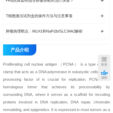
FRα抗体如何指导卵巢癌靶向治疗决策？
T细胞激活试剂盒的操作方法与注意事项
肿瘤病理靶点：MLH1和NaPi2b/SLC34A2解析
产品介绍
Proliferating cell nuclear antigen （PCNA） is a type of DNA
联系
clamp that acts as a DNA polymerase in eukaryotic cells δ. The
顶部
processing factor of is crucial for replication. PCNA is a
homologous trimer that achieves its processability by
surrounding DNA, where it serves as a scaffold for recruiting
proteins involved in DNA replication, DNA repair, chromatin
remodeling, and epigenetics. It is expressed in most tumors as a