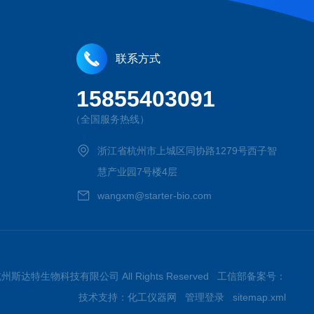
联系方式
15855403091
（全国服务热线）
浙江省杭州市上城区同协路1279号西子智
慧产业园7号楼4层
wangxm@starter-bio.com
026杭州斯达特生物科技有限公司 All Rights Reserved 工信部备案号：
技术支持：
化工仪器网
管理登录
sitemap.xml