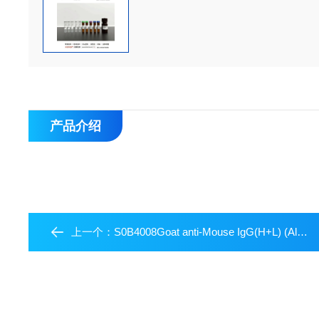
产品介绍
上一个：
S0B4008Goat anti-Mouse IgG(H+L) (Alexa Fluor? 647 Conjugate)