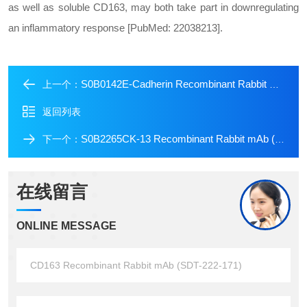
as well as soluble CD163, may both take part in downregulating
an inflammatory response [PubMed: 22038213].
S0B0142E-Cadherin Recombinant Rabbit mAb (Alexa Fluor? 594 Conjugate) (S-438-5)
上一个：
返回列表
S0B2265CK-13 Recombinant Rabbit mAb (SDT-R282)
下一个：
在线留言
ONLINE MESSAGE