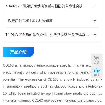
p-Tau217：阿尔茨海默病诊断与预防的革命性突破
IHC肿瘤标志物 | 常见肺癌诊断
T4 DNA 聚合酶的储存条件、热失活参数与反应体系优化
产品介绍
联系
CD163 is a monocyte/macrophage specific marker expressed
predominantly on cells which possess strong anti-inflammatory
顶部
potential. The expression of CD163 is strongly induced by anti-
inflammatory mediators such as glucocorticoids and interleukin-
10, while being inhibited by pro-inflammatory mediators such as
interferon-gamma. CD163-expressing mononuclear phagocytes,