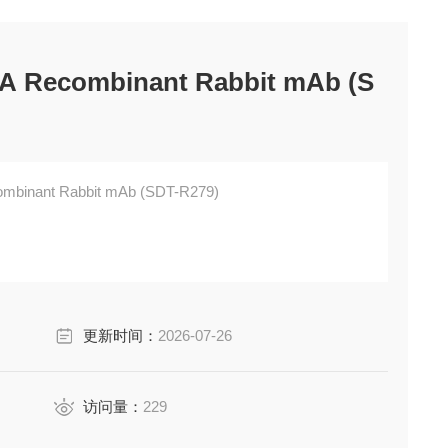
 A Recombinant Rabbit mAb (S
ombinant Rabbit mAb (SDT-R279)
更新时间：
2026-07-26
访问量：
229