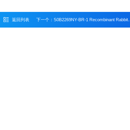
返回列表
下一个：
S0B2269NY-BR-1 Recombinant Rabbit mAb (SDT-535-1)