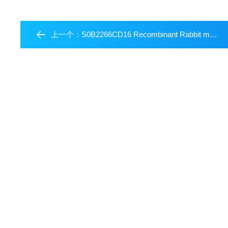
上一个：
S0B2266CD16 Recombinant Rabbit mAb (SDT-387-36)