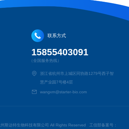
联系方式
15855403091
（全国服务热线）
浙江省杭州市上城区同协路1279号西子智
慧产业园7号楼4层
wangxm@starter-bio.com
026杭州斯达特生物科技有限公司 All Rights Reserved 工信部备案号：