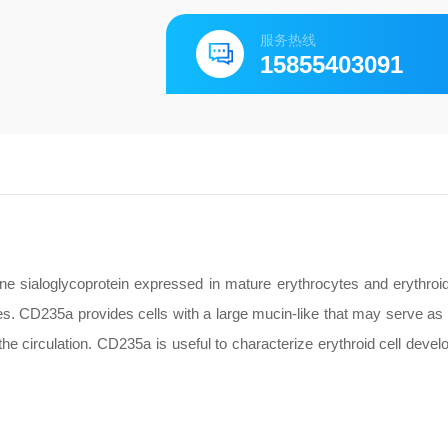
服务热线
15855403091
ialoglycoprotein expressed in mature erythrocytes and erythroid
ies. CD235a provides cells with a large mucin-like that may serve as a
 the circulation. CD235a is useful to characterize erythroid cell deve