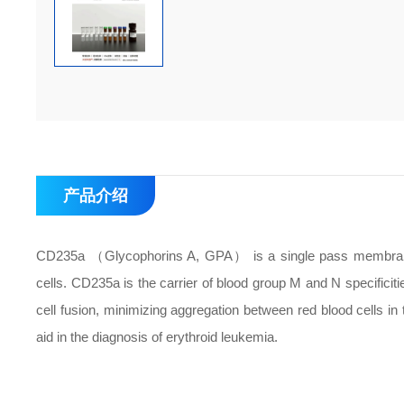
产品介绍
CD235a （Glycophorins A, GPA） is a single pass membrane s
cells. CD235a is the carrier of blood group M and N specificit
cell fusion, minimizing aggregation between red blood cells in
aid in the diagnosis of erythroid leukemia.