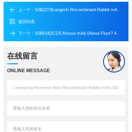
S0B2278Langerin Recombinant Rabbit mAb (SDT-450-47)
上一个：
返回列表
S0B0162CD5 Mouse mAb (Alexa Fluor? 488 Conjugate) (S-576-35)
下一个：
在线留言
ONLINE MESSAGE