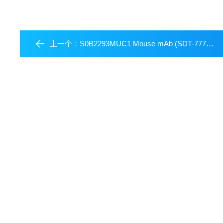
上一个：
S0B2293MUC1 Mouse mAb (SDT-777-37)