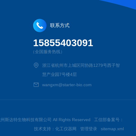
联系方式
15855403091
（全国服务热线）
浙江省杭州市上城区同协路1279号西子智
慧产业园7号楼4层
wangxm@starter-bio.com
026杭州斯达特生物科技有限公司 All Rights Reserved 工信部备案号：
技术支持：
化工仪器网
管理登录
sitemap.xml