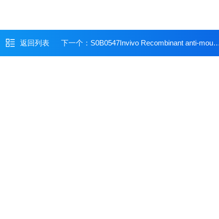
返回列表
下一个：
S0B0547Invivo Recombinant anti-mouse CD20 antibody