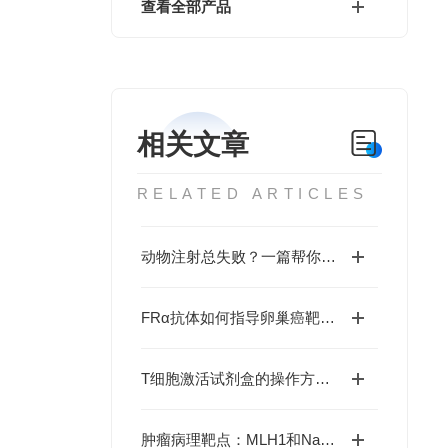
查看全部产品
相关文章
RELATED ARTICLES
动物注射总失败？一篇帮你搞定所有难题！
FRα抗体如何指导卵巢癌靶向治疗决策？
T细胞激活试剂盒的操作方法与注意事项
肿瘤病理靶点：MLH1和NaPi2b/SLC34A2解析