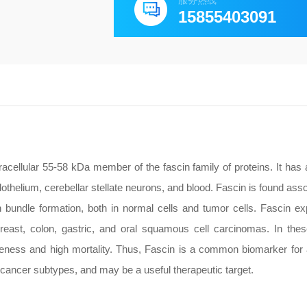
服务热线
15855403091
racellular 55-58 kDa member of the fascin family of proteins. It has a
othelium, cerebellar stellate neurons, and blood. Fascin is found ass
in bundle formation, both in normal cells and tumor cells. Fascin ex
reast, colon, gastric, and oral squamous cell carcinomas. In the
veness and high mortality. Thus, Fascin is a common biomarker for
 cancer subtypes, and may be a useful therapeutic target.