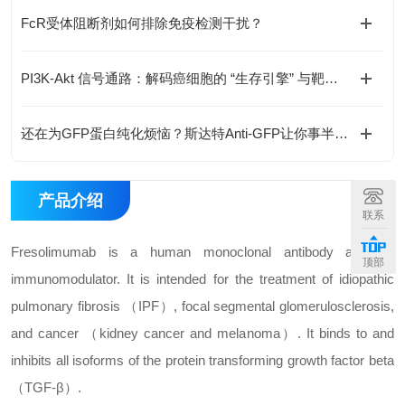
FcR受体阻断剂如何排除免疫检测干扰？
PI3K-Akt 信号通路：解码癌细胞的 “生存引擎” 与靶向治疗新方向
还在为GFP蛋白纯化烦恼？斯达特Anti-GFP让你事半功倍
产品介绍
联系
Fresolimumab is a human monoclonal antibody and an
顶部
immunomodulator. It is intended for the treatment of idiopathic
pulmonary fibrosis （IPF）, focal segmental glomerulosclerosis,
and cancer （kidney cancer and melanoma）. It binds to and
inhibits all isoforms of the protein transforming growth factor beta
（TGF-β）.