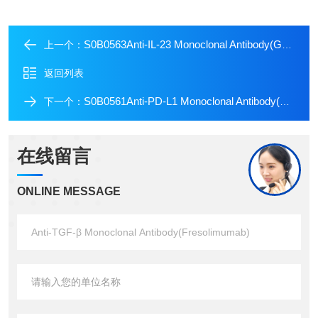
S0B0563Anti-IL-23 Monoclonal Antibody(Guselkumab)
上一个：
返回列表
S0B0561Anti-PD-L1 Monoclonal Antibody(Durvalumab)
下一个：
在线留言
ONLINE MESSAGE