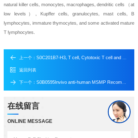
natural killer cells, monocytes, macrophages, dendritic cells （at
low levels）, Kupffer cells, granulocytes, mast cells, B
lymphocytes, immature thymocytes, and some activated mature
T lymphocytes.
S0C201B7-H3, T cell, Cytotoxic T cell and Helper T cell (B7-H3, CD3 epsilon, CD8α, CD4) Antibody Panel
上一个：
返回列表
S0B0595Invivo anti-human MSMP Recombinant mAb
下一个：
在线留言
ONLINE MESSAGE