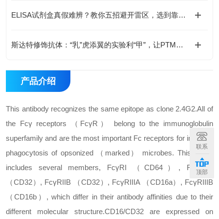
ELISA试剂盒真假难辨？教你五招避开雷区，选到靠谱货
斯达特修饰抗体：“乳”虎添翼的实验利“甲”，让PTM研究“乙”如“泛”掌
产品介绍
This antibody recognizes the same epitope as clone 2.4G2.
All of
the Fcγ receptors （FcγR） belong to the immunoglobulin
superfamily and are the most important Fc receptors for inducing
联系
phagocytosis of opsonized （marked） microbes. This family
includes several members, FcγRI （CD64）, FcγRIIA
顶部
（CD32）, FcγRIIB （CD32）, FcγRIIIA （CD16a）, FcγRIIIB
（CD16b）, which differ in their antibody affinities due to their
different molecular structure.
CD16/CD32 are expressed on