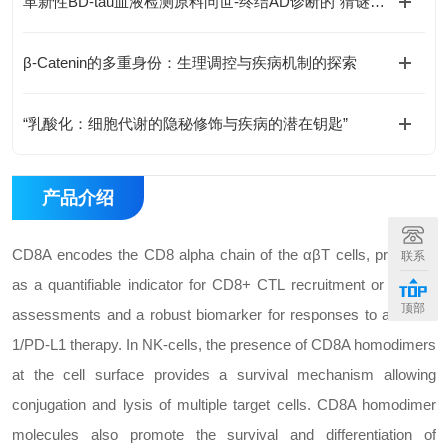
革新性BD-tau血液检测原料问世-终结AD诊断的“猜谜游戏”
β-Catenin的多重身份：生理调控与疾病机制的探索
“乳酸化：细胞代谢的隐秘修饰与疾病的潜在钥匙”
产品介绍
CD8A encodes the CD8 alpha chain of the αβT cells, proposed
联系
as a quantifiable indicator for CD8+ CTL recruitment or activity
顶部
assessments and a robust biomarker for responses to anti-PD-
1/PD-L1 therapy. In NK-cells, the presence of CD8A homodimers
at the cell surface provides a survival mechanism allowing
conjugation and lysis of multiple target cells. CD8A homodimer
molecules also promote the survival and differentiation of