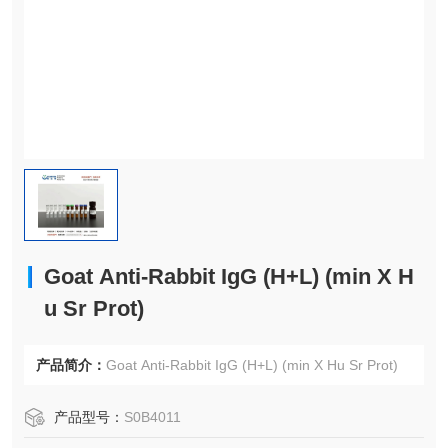
Goat Anti-Rabbit IgG (H+L) (min X H
u Sr Prot)
产品简介：
Goat Anti-Rabbit IgG (H+L) (min X Hu Sr Prot)
产品型号：
S0B4011