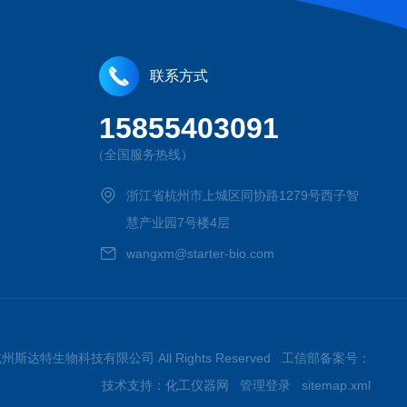
联系方式
15855403091
（全国服务热线）
浙江省杭州市上城区同协路1279号西子智
慧产业园7号楼4层
wangxm@starter-bio.com
026杭州斯达特生物科技有限公司 All Rights Reserved 工信部备案号：
技术支持：
化工仪器网
管理登录
sitemap.xml