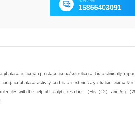
服务热线
15855403091
tase in human prostate tissue/secretions. It is a clinically import
 has phosphatase activity and is an extensively studied biomarker 
omolecules with the help of catalytic residues （His（12） and Asp
.