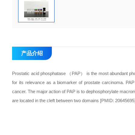
产品介绍
Prostatic acid phosphatase （PAP） is the most abundant phospha
for its relevance as a biomarker of prostate carcinoma. PAP
cancer. The major action of PAP is to dephosphorylate macr
are located in the cleft between two domains [PMID: 20645695]