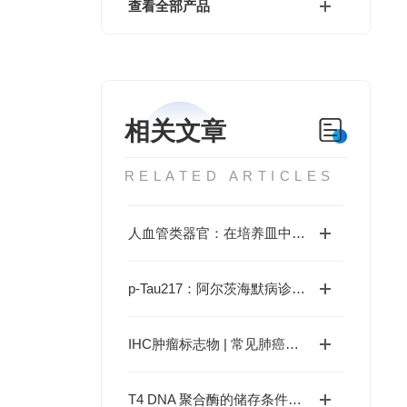
查看全部产品
相关文章
RELATED ARTICLES
人血管类器官：在培养皿中构建生命脉管系统的革命性模型
p-Tau217：阿尔茨海默病诊断与预防的革命性突破
IHC肿瘤标志物 | 常见肺癌诊断
T4 DNA 聚合酶的储存条件、热失活参数与反应体系优化