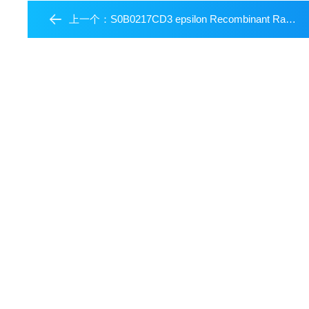
上一个：
S0B0217CD3 epsilon Recombinant Rabbit mAb (Alexa Fluor? 594 Conjugate) (S-241-49)