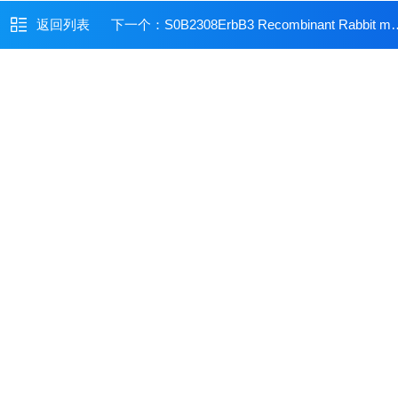
返回列表
下一个：
S0B2308ErbB3 Recombinant Rabbit mAb (SDT-991-14)