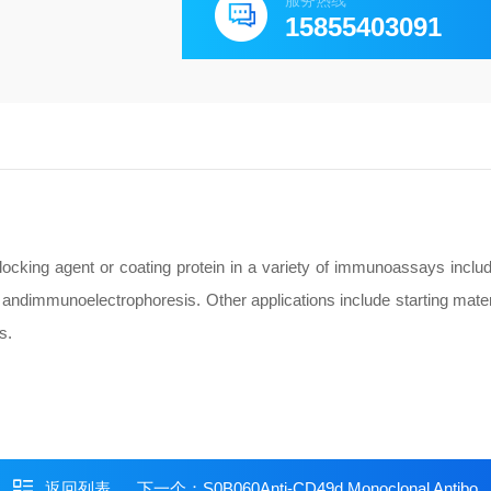
服务热线
15855403091
locking agent or coating protein in a variety of immunoassays inclu
 and
immunoelectrophoresis. Other applications include starting materi
s.
返回列表
下一个：
S0B060Anti-CD49d Monoclonal Antibody(Natalizumab)