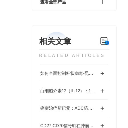
查看全部产品
相关文章
RELATED ARTICLES
如何全面控制杆状病毒-昆虫细胞表达系统的产品质量？
白细胞介素12（IL-12）：1型免疫应答的“战略指挥官“
癌症治疗新纪元：ADC药物如何以“精准制导+超级弹头“改写抗癌规则？
CD27-CD70信号轴在肿瘤免疫调控中的作用?