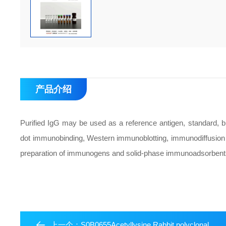
产品介绍
Purified IgG may be used as a reference antigen, standard, b
dot immunobinding, Western immunoblotting, immunodiffusion
preparation of immunogens and solid-phase immunoadsorbent
上一个：
S0B0655Acetyllysine Rabbit polyclonal antibody