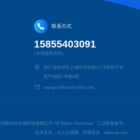
联系方式
15855403091
（全国服务热线）
浙江省杭州市上城区同协路1279号西子智
慧产业园7号楼4层
wangxm@starter-bio.com
026杭州斯达特生物科技有限公司 All Rights Reserved 工信部备案号：
技术支持：
化工仪器网
管理登录
sitemap.xml