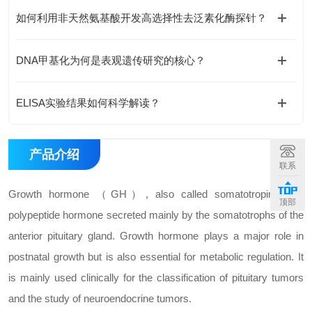
如何利用非天然氨基酸开发高选择性去泛素化酶探针？
DNA甲基化为何是表观遗传研究的核心？
ELISA实验结果如何科学解读？
产品介绍
联系
Growth hormone （GH）, also called somatotropin, is a
顶部
polypeptide hormone secreted mainly by the somatotrophs of the
anterior pituitary gland. Growth hormone plays a major role in
postnatal growth but is also essential for metabolic regulation. It
is mainly used clinically for the classification of pituitary tumors
and the study of neuroendocrine tumors.