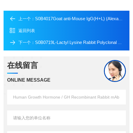
S0B4017Goat anti-Mouse IgG(H+L) (Alexa Fluor? 488 Conjugate)
上一个：
返回列表
S0B0719L-Lactyl Lysine Rabbit Polyclonal Antibody
下一个：
在线留言
ONLINE MESSAGE