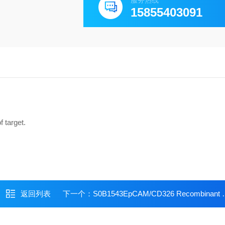
服务热线
15855403091
f target.
返回列表
下一个：
S0B1543EpCAM/CD326 Recombinant Rabbit mAb (Alexa Fluor? 488 Conjugate) (S-1009-76)