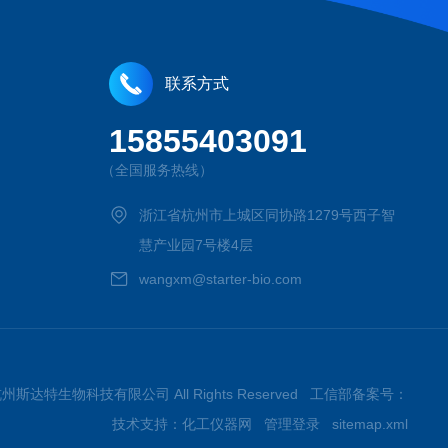
联系方式
15855403091
（全国服务热线）
浙江省杭州市上城区同协路1279号西子智
慧产业园7号楼4层
wangxm@starter-bio.com
026杭州斯达特生物科技有限公司 All Rights Reserved 工信部备案号：
技术支持：
化工仪器网
管理登录
sitemap.xml