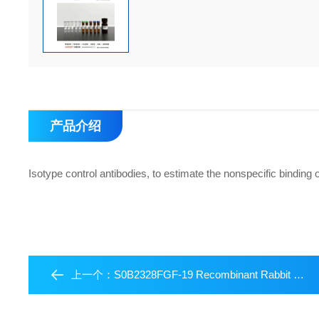
产品介绍
Isotype control antibodies, to estimate the nonspecific binding o
上一个：
S0B2328FGF-19 Recombinant Rabbit mAb (SDT-1070-17)