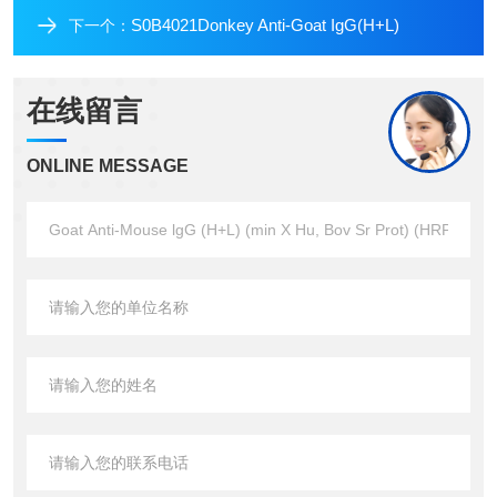
S0B4021Donkey Anti-Goat IgG(H+L)
下一个：
在线留言
ONLINE MESSAGE