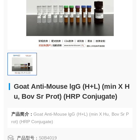
Goat Anti-Mouse lgG (H+L) (min X H
u, Bov Sr Prot) (HRP Conjugate)
产品简介：
Goat Anti-Mouse lgG (H+L) (min X Hu, Bov Sr P
rot) (HRP Conjugate)
产品型号：
S0B4019