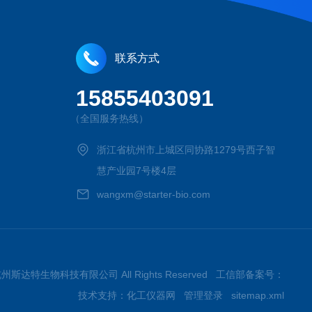
联系方式
15855403091
（全国服务热线）
浙江省杭州市上城区同协路1279号西子智
慧产业园7号楼4层
wangxm@starter-bio.com
026杭州斯达特生物科技有限公司 All Rights Reserved 工信部备案号：
技术支持：
化工仪器网
管理登录
sitemap.xml