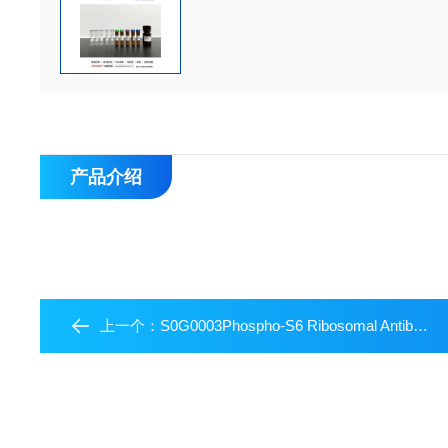
产品介绍
上一个：
S0G0003Phospho-S6 Ribosomal Antibody Duo