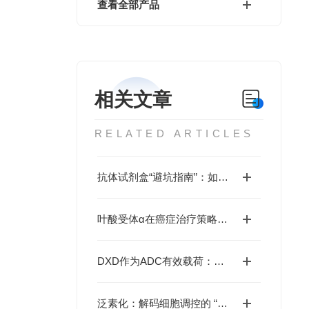
查看全部产品
相关文章
RELATED ARTICLES
抗体试剂盒“避坑指南”：如何通过验证数据、交叉反应率、批次稳定性选对产品？
叶酸受体α在癌症治疗策略中的多面性
DXD作为ADC有效载荷：如何革新肿瘤靶向治疗格局？
泛素化：解码细胞调控的 “分子标签系统” 及其疾病关联新视野