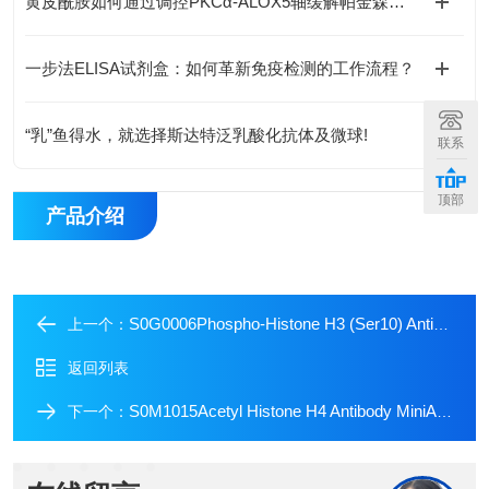
黄皮酰胺如何通过调控PKCα-ALOX5轴缓解帕金森病神经损伤？
一步法ELISA试剂盒：如何革新免疫检测的工作流程？
“乳”鱼得水，就选择斯达特泛乳酸化抗体及微球!
联系
顶部
产品介绍
S0G0006Phospho-Histone H3 (Ser10) Antibody Duo
上一个：
返回列表
S0M1015Acetyl Histone H4 Antibody MiniAb Set
下一个：