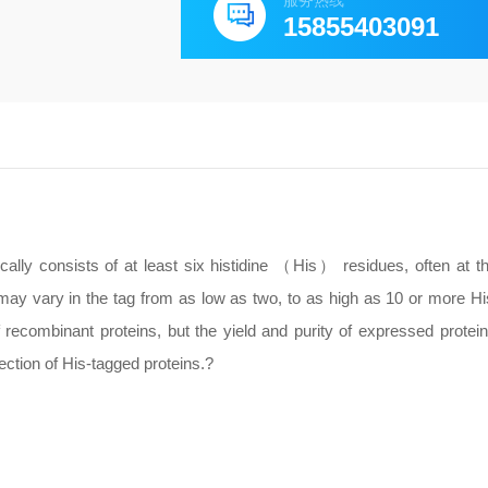
服务热线
15855403091
pically consists of at least six histidine （His） residues, often at t
 may vary in the tag from as low as two, to as high as 10 or more Hi
f recombinant proteins, but the yield and purity of expressed protein
tection of His-tagged proteins.?