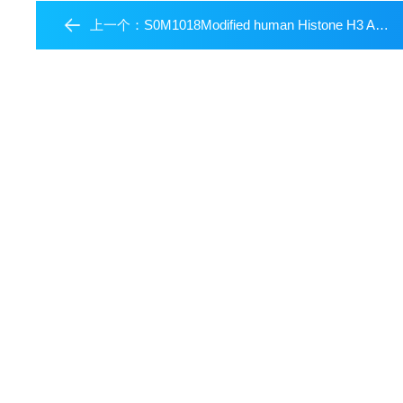
上一个：
S0M1018Modified human Histone H3 Antibody MiniAb Set