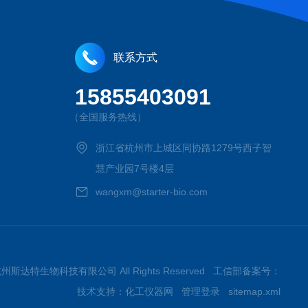
联系方式
15855403091
（全国服务热线）
浙江省杭州市上城区同协路1279号西子智
慧产业园7号楼4层
wangxm@starter-bio.com
026杭州斯达特生物科技有限公司 All Rights Reserved 工信部备案号：
技术支持：
化工仪器网
管理登录
sitemap.xml