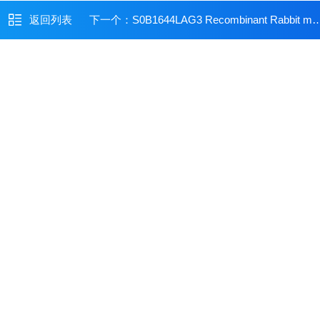
返回列表
下一个：
S0B1644LAG3 Recombinant Rabbit mAb (Alexa Fluor? 594 Conjugate) (SDT-R159)