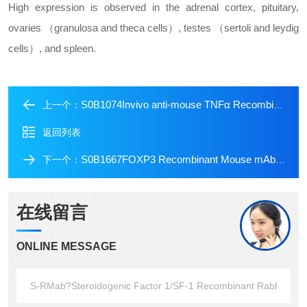
High expression is observed in the adrenal cortex, pituitary,
ovaries （granulosa and theca cells）, testes （sertoli and leydig
cells）, and spleen.
S0B1074Invivo anti-mouse TNFα Recombinant mAb
上一个：
返回列表
S0B1667FOXP3 Recombinant Mouse mAb (Alexa Fluor? 555 Conjugate) (SDT-R149)
下一个：
在线留言
ONLINE MESSAGE