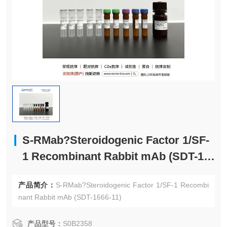
S-RMab?Steroidogenic Factor 1/SF-
1 Recombinant Rabbit mAb (SDT-16
66-11)
产品简介：
S-RMab?Steroidogenic Factor 1/SF-1 Recombi
nant Rabbit mAb (SDT-1666-11)
产品型号：
S0B2358