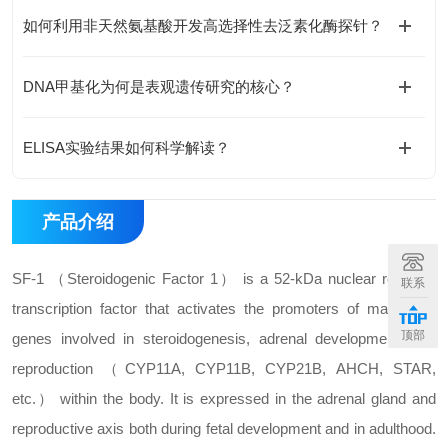
如何利用非天然氨基酸开发高选择性去泛素化酶探针？
DNA甲基化为何是表观遗传研究的核心？
ELISA实验结果如何科学解读？
产品介绍
SF-1 （Steroidogenic Factor 1） is a 52-kDa nuclear receptor
联系
transcription factor that activates the promoters of many key
顶部
genes involved in steroidogenesis, adrenal development, and
reproduction （CYP11A, CYP11B, CYP21B, AHCH, STAR,
etc.） within the body. It is expressed in the adrenal gland and
reproductive axis both during fetal development and in adulthood.