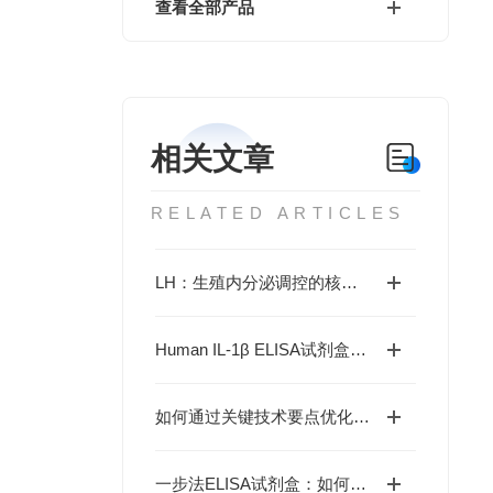
查看全部产品
相关文章
RELATED ARTICLES
LH：生殖内分泌调控的核心因子，生理学功能和疾病机制全解析
Human IL-1β ELISA试剂盒如何解析炎症与抗肿瘤免疫的复杂关联？
如何通过关键技术要点优化一步法ELISA检测？
一步法ELISA试剂盒：如何革新免疫检测的工作流程？