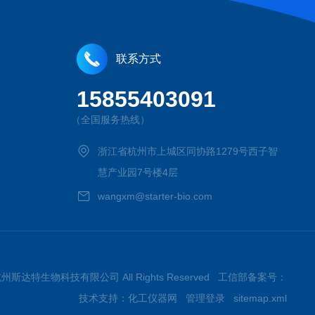
联系方式
15855403091
（全国服务热线）
浙江省杭州市上城区同协路1279号西子智
慧产业园7号楼4层
wangxm@starter-bio.com
026杭州斯达特生物科技有限公司 All Rights Reserved 工信部备案号：
技术支持：
化工仪器网
管理登录
sitemap.xml