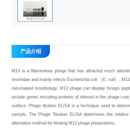
产品介绍
M13 is a filamentous phage that has attracted much attention
Inoviridae and mainly infects Escherichia coli （E. coli）. M
rod-shaped morphology. M13 phage can display foreign pepti
include genes encoding proteins of interest in the phage coat 
surface. Phage titration ELISA is a technique used to deter
sample. The Phage Titration ELISA determines the relative 
alternative method for titrating M13 phage preparations.