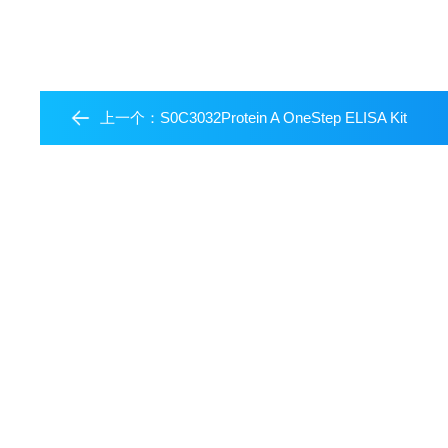
上一个：
S0C3032Protein A OneStep ELISA Kit