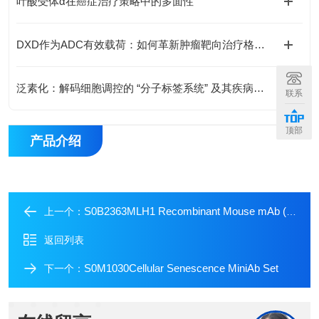
叶酸受体α在癌症治疗策略中的多面性
DXD作为ADC有效载荷：如何革新肿瘤靶向治疗格局？
泛素化：解码细胞调控的 “分子标签系统” 及其疾病关联新视野
联系
顶部
产品介绍
S0B2363MLH1 Recombinant Mouse mAb (SDT-R702)
上一个：
返回列表
S0M1030Cellular Senescence MiniAb Set
下一个：