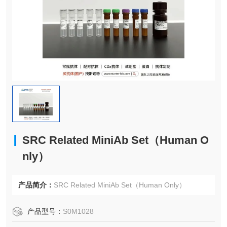
SRC Related MiniAb Set（Human O
nly）
产品简介：
SRC Related MiniAb Set（Human Only）
产品型号：
S0M1028