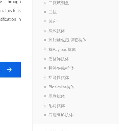
ks through
二抗试剂盒
gn.
This kit’s
二抗
fication in
其它
流式抗体
琼脂糖/磁珠偶联抗体
抗Payload抗体
泛修饰抗体
标签/内参抗体
功能性抗体
Biosimilar抗体
偶联抗体
配对抗体
病理/IHC抗体