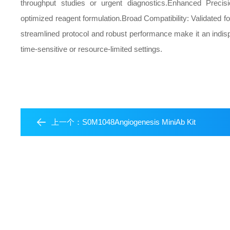
throughput studies or urgent diagnostics.
Enhanced Precisio
optimized reagent formulation.
Broad Compatibility: Validated fo
streamlined protocol and robust performance make it an indispe
time-sensitive or resource-limited settings.
上一个：
S0M1048Angiogenesis MiniAb Kit