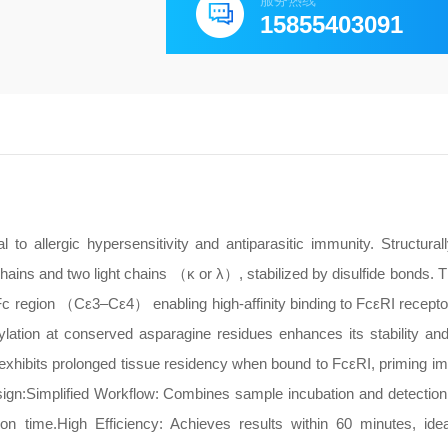
服务热线
15855403091
 allergic hypersensitivity and antiparasitic immunity. Structurall
ins and two light chains （κ or λ）, stabilized by disulfide bonds. 
c region （Cε3–Cε4） enabling high-affinity binding to FcεRI recept
osylation at conserved asparagine residues enhances its stability and
ut exhibits prolonged tissue residency when bound to FcεRI, priming i
ign:
Simplified Workflow: Combines sample incubation and detection 
-on time.
High Efficiency: Achieves results within 60 minutes, idea