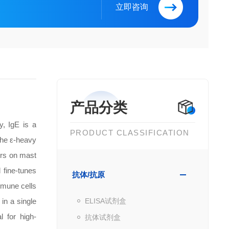
立即咨询
产品分类
y, IgE is a
PRODUCT CLASSIFICATION
The ε-heavy
ors on mast
 fine-tunes
抗体/抗原
mmune cells
in a single
ELISA试剂盒
l for high-
抗体试剂盒