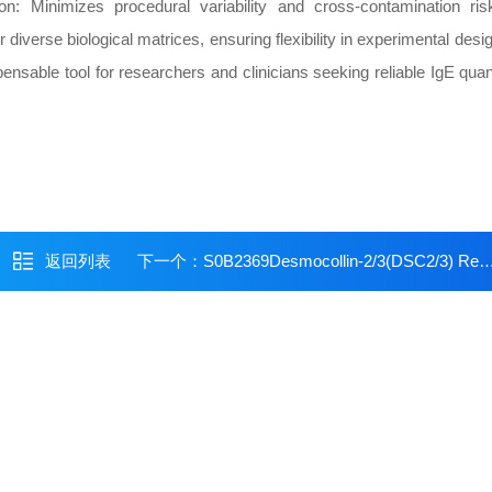
n: Minimizes procedural variability and cross-contamination ris
r diverse biological matrices, ensuring flexibility in experimental desi
nsable tool for researchers and clinicians seeking reliable IgE quanti
返回列表
下一个：
S0B2369Desmocollin-2/3(DSC2/3) Recombinant Rabbit mAb (SDT-2102-59)