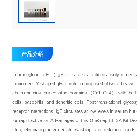
产品介绍
Immunoglobulin E （IgE） is a key antibody isotype central to
monomeric Y-shaped glycoprotein composed of two ε-heavy cha
chain contains four constant domains （Cε1–Cε4）, with the F
cells, basophils, and dendritic cells. Post-translational glyc
receptor interactions. IgE circulates at low levels in serum b
for rapid activation.
Advantages of this OneStep ELISA Kit Des
step, eliminating intermediate washing and reducing hands