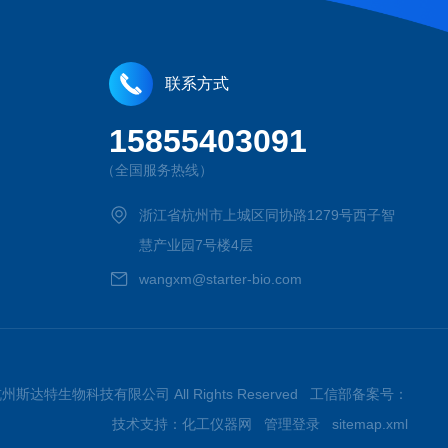
联系方式
15855403091
（全国服务热线）
浙江省杭州市上城区同协路1279号西子智
慧产业园7号楼4层
wangxm@starter-bio.com
026杭州斯达特生物科技有限公司 All Rights Reserved 工信部备案号：
技术支持：
化工仪器网
管理登录
sitemap.xml