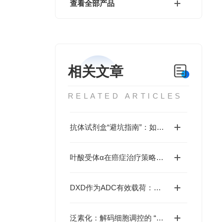
查看全部产品
相关文章
RELATED ARTICLES
抗体试剂盒“避坑指南”：如何通过验证数据、交叉反应率、批次稳定性选对产品？
叶酸受体α在癌症治疗策略中的多面性
DXD作为ADC有效载荷：如何革新肿瘤靶向治疗格局？
泛素化：解码细胞调控的 “分子标签系统” 及其疾病关联新视野