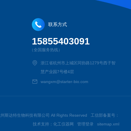
联系方式
15855403091
（全国服务热线）
浙江省杭州市上城区同协路1279号西子智
慧产业园7号楼4层
wangxm@starter-bio.com
026杭州斯达特生物科技有限公司 All Rights Reserved 工信部备案号：
技术支持：
化工仪器网
管理登录
sitemap.xml