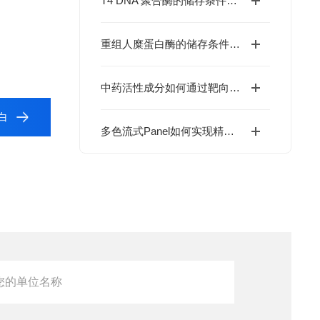
T4 DNA 聚合酶的储存条件、热失活参数与反应体系优化
重组人糜蛋白酶的储存条件与制剂配方研究
中药活性成分如何通过靶向PKM2抑制肿瘤生长？
蛋白
多色流式Panel如何实现精准免疫分型？