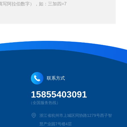
填写阿拉伯数字），如：三加四=7
联系方式
15855403091
（全国服务热线）
浙江省杭州市上城区同协路1279号西子智
慧产业园7号楼4层