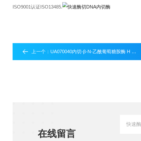
ISO9001认证ISO13485.
上一个：
UA070040内切-β-N-乙酰葡萄糖胺酶 H (Endo H)
在线留言