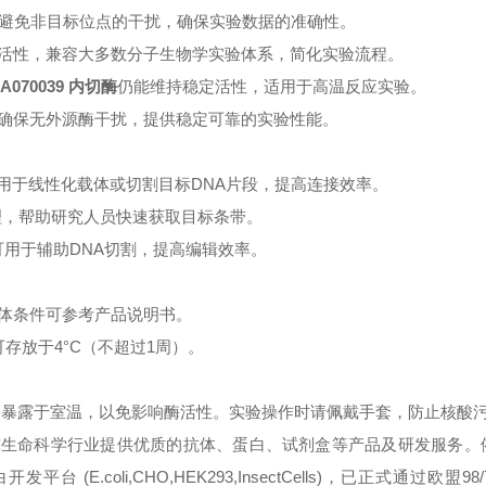
，避免非目标位点的干扰，确保实验数据的准确性。
活性，兼容大多数分子生物学实验体系，简化实验流程。
A070039 内切酶
仍能维持稳定活性，适用于高温反应实验。
确保无外源酶干扰，提供稳定可靠的实验性能。
用于线性化载体或切割目标DNA片段，提高连接效率。
理，帮助研究人员快速获取目标条带。
酶可用于辅助DNA切割，提高编辑效率。
体条件可参考产品说明书。
可存放于4°C（不超过1周）。
暴露于室温，以免影响酶活性。
实验操作时请佩戴手套，防止核酸
球生命科学行业提供优质的抗体、蛋白、试剂盒等产品及研发服务。
oli,CHO,HEK293,InsectCells)，已正式通过欧盟98/